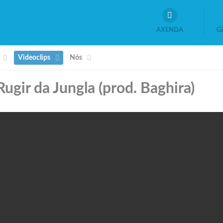
AXENDA
G
Videoclips
Nós
ugir da Jungla (prod. Baghira)