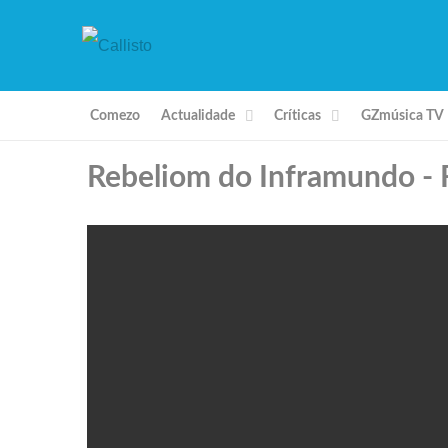
Comezo
Actualidade
Críticas
GZmúsica TV
Rebeliom do Inframundo - R