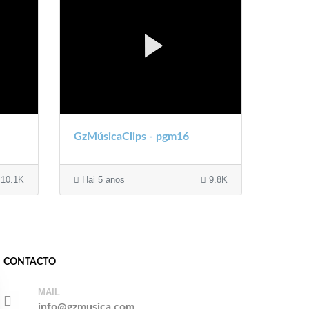
GzMúsicaClips - pgm16
10.1K
Hai 5 anos
9.8K
CONTACTO
MAIL
info@gzmusica.com