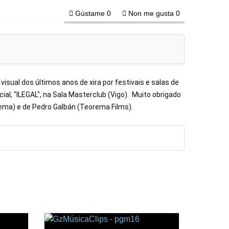
Gústame
0
Non me gusta
0
sual dos últimos anos de xira por festivais e salas de 
al, "ILEGAL", na Sala Masterclub (Vigo).  Muito obrigado 
nema) e de Pedro Galbán (Teorema Films).