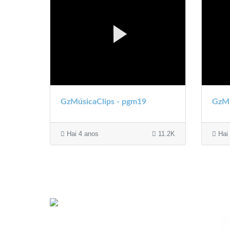
GzMúsicaClips - pgm19
GzMú
Hai 4 anos
11.2K
Hai 