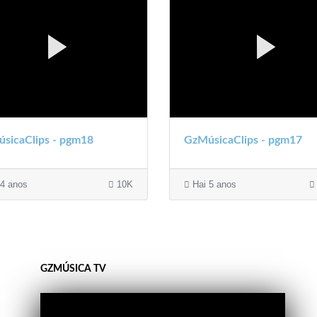
sicaClips - pgm18
GzMúsicaClips - pgm17
4 anos
10K
Hai 5 anos
GZMÚSICA TV