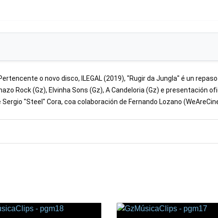
encente o novo disco, ILEGAL (2019), "Rugir da Jungla" é un repaso vi
azo Rock (Gz), Elvinha Sons (Gz), A Candeloria (Gz) e presentación ofici
de Sergio "Steel" Cora, coa colaboración de Fernando Lozano (WeAreCi