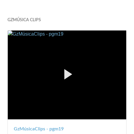
GZMÚSICA CLIPS
GzMúsicaClips - pgm19