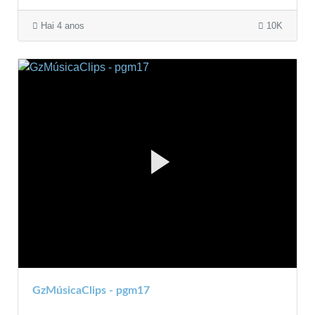
Hai 4 anos
10K
GzMúsicaClips - pgm17