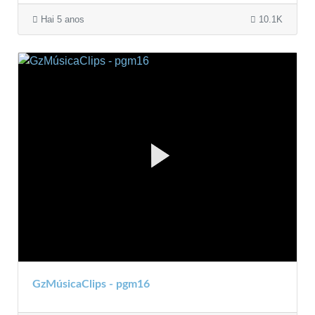
Hai 5 anos
10.1K
GzMúsicaClips - pgm16