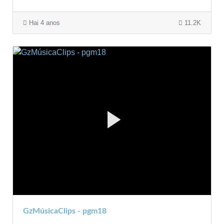
Hai 4 anos
11.2K
GzMúsicaClips - pgm18