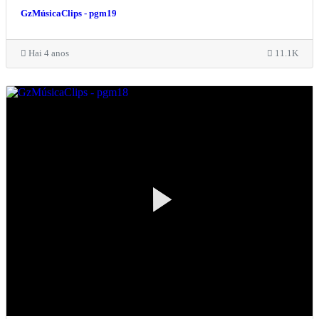
GzMúsicaClips - pgm19
Hai 4 anos
11.1K