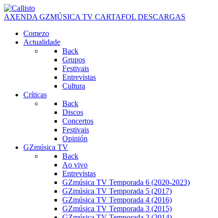
AXENDA
GZMÚSICA TV
CARTAFOL
DESCARGAS
Comezo
Actualidade
Back
Grupos
Festivais
Entrevistas
Cultura
Críticas
Back
Discos
Concertos
Festivais
Opinión
GZmúsica TV
Back
Ao vivo
Entrevistas
GZmúsica TV Temporada 6 (2020-2023)
GZmúsica TV Temporada 5 (2017)
GZmúsica TV Temporada 4 (2016)
GZmúsica TV Temporada 3 (2015)
GZmúsica TV Temporada 2 (2014)