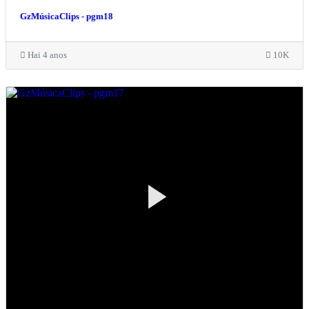
GzMúsicaClips - pgm18
Hai 4 anos
10K