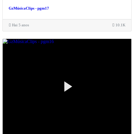
GzMúsicaClips - pgm17
Hai 5 anos
10.1K