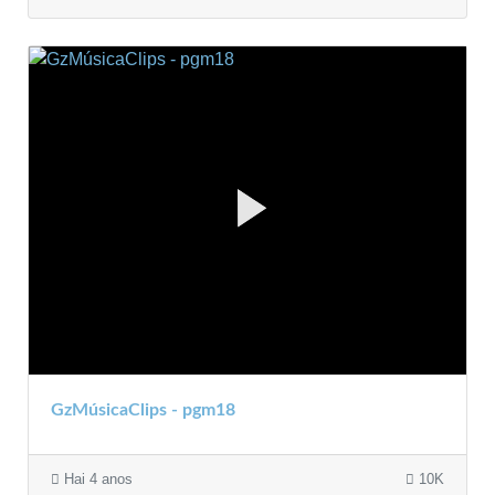
GzMúsicaClips - pgm18
Hai 4 anos
10K