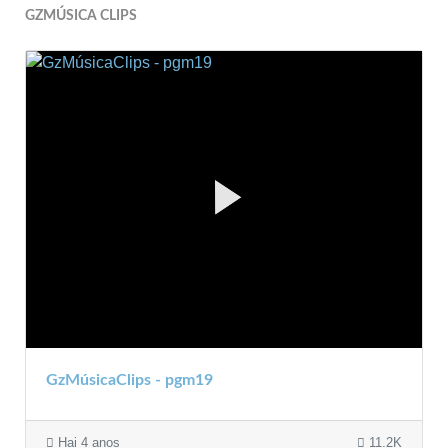
GZMÚSICA CLIPS
GzMúsicaClips - pgm19
Hai 4 anos
11.2K