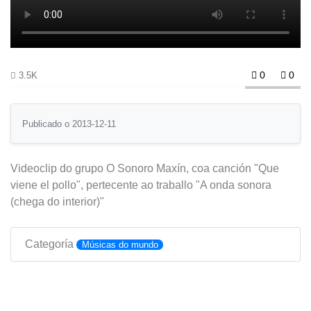
0
0
3.5K
Publicado o 2013-12-11
Videoclip do grupo O Sonoro Maxín, coa canción "Que
viene el pollo", pertecente ao traballo "A onda sonora
(chega do interior)"
Categoría
Músicas do mundo