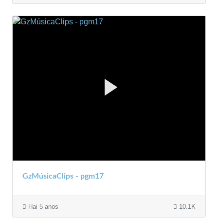
GzMúsicaClips - pgm17
Hai 5 anos
10.1K