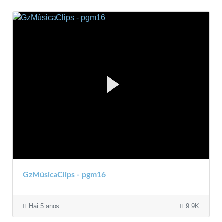
GzMúsicaClips - pgm16
Hai 5 anos
9.9K