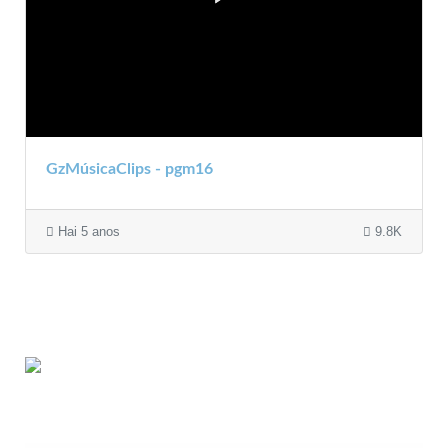
GzMúsicaClips - pgm16
Hai 5 anos
9.8K