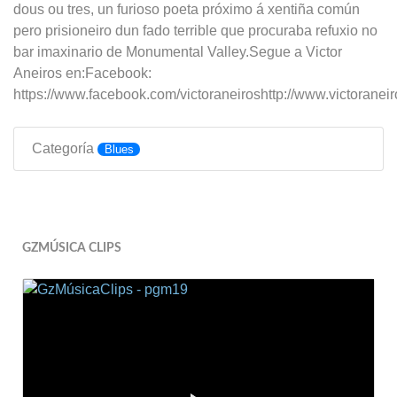
dous ou tres, un furioso poeta próximo á xentiña común
pero prisioneiro dun fado terrible que procuraba refuxio no
bar imaxinario de Monumental Valley.Segue a Victor
Aneiros en:Facebook:
https://www.facebook.com/victoraneiroshttp://www.victoranei
Categoría
Blues
GZMÚSICA CLIPS