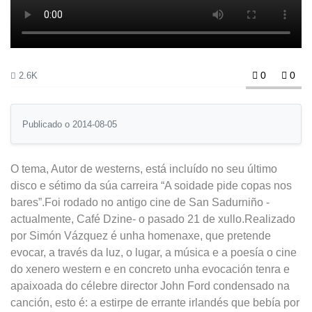
0
0
2.6K
Publicado o 2014-08-05
O tema, Autor de westerns, está incluído no seu último
disco e sétimo da súa carreira “A soidade pide copas nos
bares”.Foi rodado no antigo cine de San Sadurniño -
actualmente, Café Dzine- o pasado 21 de xullo.Realizado
por Simón Vázquez é unha homenaxe, que pretende
evocar, a través da luz, o lugar, a música e a poesía o cine
do xenero western e en concreto unha evocación tenra e
apaixoada do célebre director John Ford condensado na
canción, esto é: a estirpe de errante irlandés que bebía por