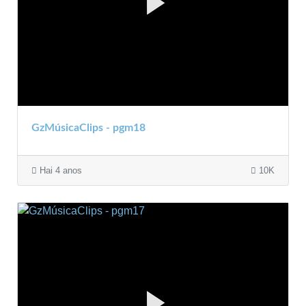
GzMúsicaClips - pgm18
Hai 4 anos
10K