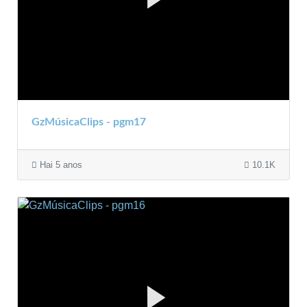
GzMúsicaClips - pgm17
Hai 5 anos
10.1K