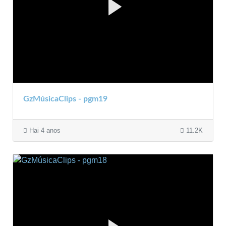
GzMúsicaClips - pgm19
Hai 4 anos
11.2K