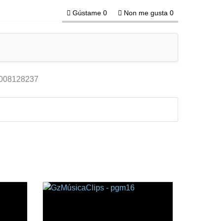
Gústame
0
Non me gusta
0
3008128237