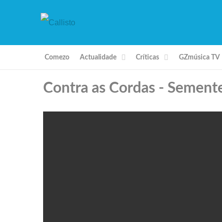
Comezo
Actualidade
Críticas
GZmúsica TV
Contra as Cordas - Sement