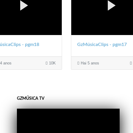
sicaClips - pgm18
GzMúsicaClips - pgm17
4 anos
10K
Hai 5 anos
GZMÚSICA TV