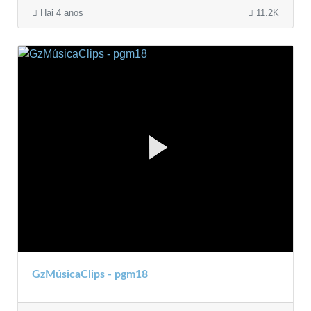
Hai 4 anos
11.2K
GzMúsicaClips - pgm18