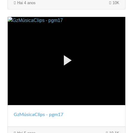
Hai 4 anos
10K
GzMúsicaClips - pgm17