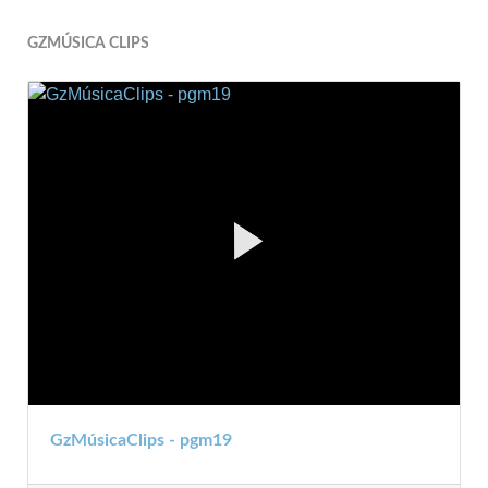
GZMÚSICA CLIPS
GzMúsicaClips - pgm19