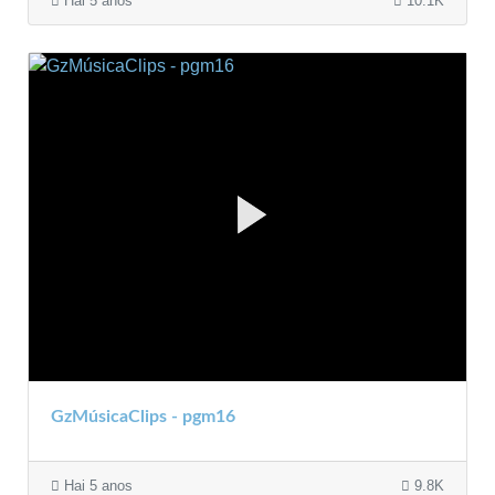
Hai 5 anos
10.1K
GzMúsicaClips - pgm16
Hai 5 anos
9.8K