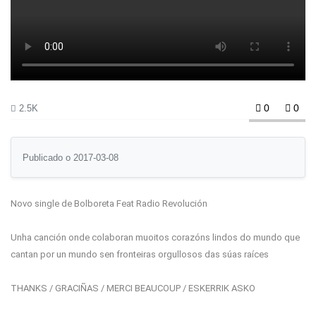
0
0
2.5K
Publicado o 2017-03-08
Novo single de Bolboreta Feat Radio Revolución
Unha canción onde colaboran muoitos corazóns lindos do mundo que
cantan por un mundo sen fronteiras orgullosos das súas raíces
THANKS / GRACIÑAS / MERCI BEAUCOUP / ESKERRIK ASKO