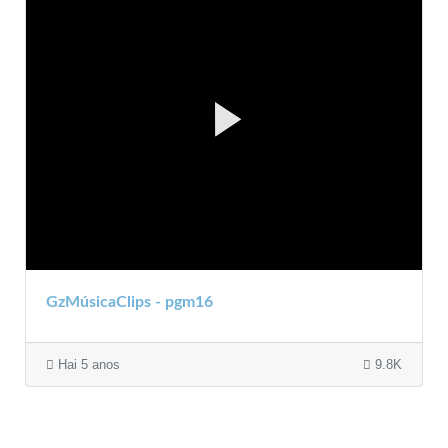
GzMúsicaClips - pgm16
Hai 5 anos
9.8K