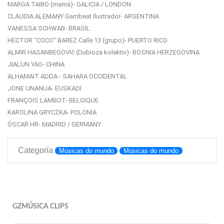
MARGA TAIBO (mamá)- GALICIA / LONDON
CLAUDIA ALEMANY Gambeat Ilustrador- ARGENTINA
VANESSA SCHWAB- BRASIL
HECTOR “COCO” BAREZ Calle 13 (grupo)- PUERTO RICO
ALMIR HASANBEGOVIć (Dubioza kolektiv)- BOSNIA HERZEGOVINA
JIALUN YAO- CHINA
ALHAMAIT ADDA - SAHARA OCCIDENTAL
JONE UNANUA- EUSKADI
FRANÇOIS LAMBOT- BELGIQUE
KAROLINA GRYCZKA- POLONIA
ÓSCAR HR- MADRID / GERMANY
Categoría
Músicas do mundo
Músicas do mundo
GZMÚSICA CLIPS