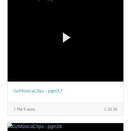
GzMúsicaClips - pgm17
Hai 5 anos
10.1K