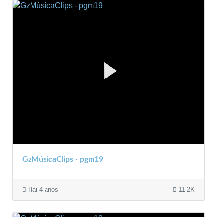
GzMúsicaClips - pgm19
Hai 4 anos
11.2K