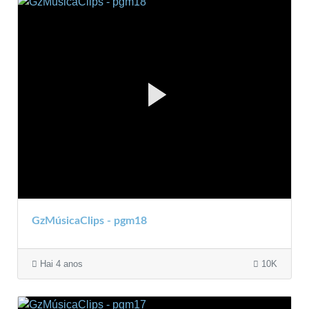
GzMúsicaClips - pgm18
Hai 4 anos
10K