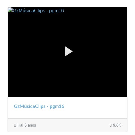
GzMúsicaClips - pgm16
Hai 5 anos
9.8K