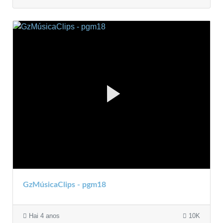
GzMúsicaClips - pgm18
Hai 4 anos
10K