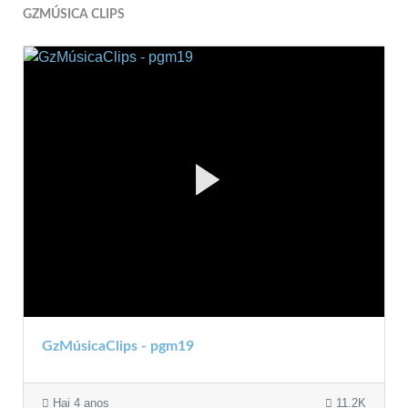
GZMÚSICA CLIPS
GzMúsicaClips - pgm19
Hai 4 anos
11.2K