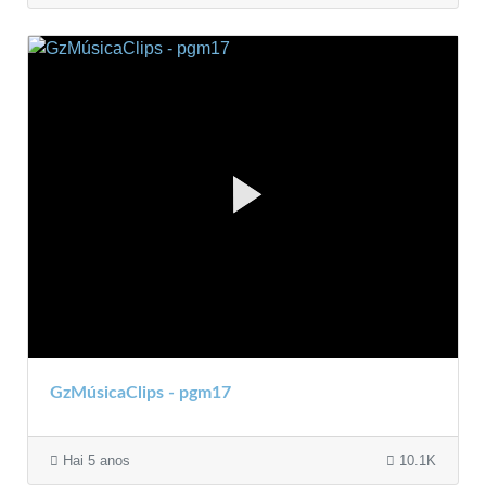
GzMúsicaClips - pgm17
Hai 5 anos
10.1K