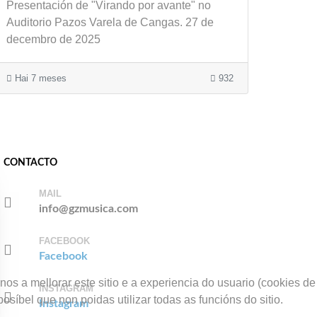
Presentación de "Virando por avante" no
Auditorio Pazos Varela de Cangas. 27 de
decembro de 2025
Hai 7 meses
932
CONTACTO
MAIL
info@gzmusica.com
FACEBOOK
Facebook
os a mellorar este sitio e a experiencia do usuario (cookies de
INSTAGRAM
síbel que non poidas utilizar todas as funcións do sitio.
Instagram