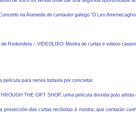
dillo de troco ou venda onde dar una segunda oportunidade ao
certo na Alameda do cantautor galego “O Leo Arremecagho
da de Redondela – VIDEOLIXO:
Mostra de curtas e videos caseir
a película para nenos todavía por concretar.
THROUGH THE GIFT SHOP, unha película dirixida polo artista d
, a proxección das curtas recibidas á mostra, que contarán cu