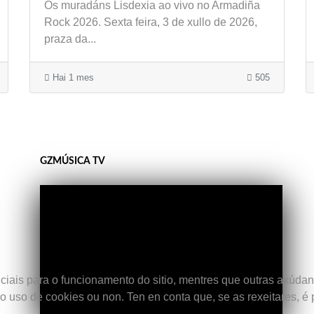
Os muradáns Lisdexia ao vivo no Armadiña
Rock 2026. Sexta feira, 3 de xullo de 2026,
praza da...
Hai 1 mes
505
GZMÚSICA TV
iais para o funcionamento do sitio, mentres que outras axúdann
uso de cookies ou non. Ten en conta que, se as rexeitares, é po