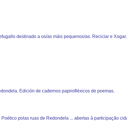
fugallo destinado a os/as máis pequenos/as. Reciclar e Xogar.
Redondela.
Edición de cadernos papirofléxicos de poemas.
tico polas ruas de Redondela ... abertas à participação cid