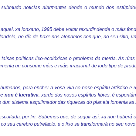
 submudo noticias alarmantes dende o mundo dos estúpidos
en aquel, xa lonxano, 1995 debe voltar rexurdir dende o máis fon
dondela, no día de hoxe nos atopamos con que, no seu sitio, 
falsas políticas lixo-ecolóxicas o problema da merda. As rúas
fomenta un consumo máis e máis irracional de todo tipo de prod
umanos, para encher a vosa vila co noso espíritu artístico e r
e non é lucrativa
, xurde dos nosos espíritus libres, é espont
o dun sistema esquilmador das riquezas do planeta fomenta as n
coitada, por fin. Sabemos que, de seguir así, xa non haberá 
co seu cerebro putrefacto, e o lixo se transformará no seu novo