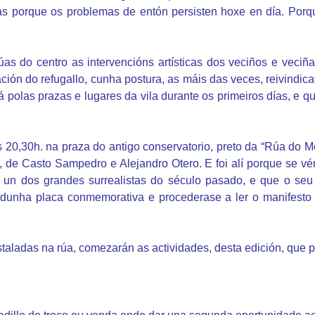
rúas porque os problemas de entón persisten hoxe en día. Po
as do centro as intervencións artísticas dos veciños e veciña
ción do refugallo, cunha postura, as máis das veces, reivindic
á polas prazas e lugares da vila durante os primeiros días, e 
s 20,30h. na praza do antigo conservatorio, preto da “Rúa do 
, de Casto Sampedro e Alejandro Otero. E foi alí porque se vé
 un dos grandes surrealistas do século pasado, e que o se
a dunha placa conmemorativa e procederase a ler o manifes
instaladas na rúa, comezarán as actividades, desta edición, qu