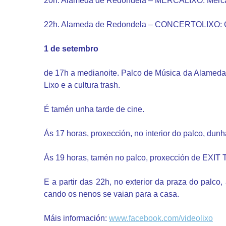
20h. Alameda de Redondela – MERCALIXO:
Merca
22h. Alameda de Redondela –
CONCERTOLIXO: Con
1 de setembro
de 17h a medianoite. Palco de Música da Alame
Lixo e a cultura trash.
É tamén unha tarde de cine.
Ás 17 horas, proxección, no interior do palco, dunh
Ás 19 horas, tamén no palco, proxección de EXIT 
E a partir das 22h, no exterior da praza do palco
cando os nenos se vaian para a casa.
Máis información:
www.facebook.com/videolixo