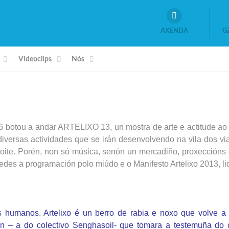
AXENDA
G
Videoclips
Nós
 botou a andar ARTELIXO 13, un mostra de arte e actitude ao re
iversas actividades que se irán desenvolvendo na vila dos v
ite. Porén, non só música, senón un mercadiño, proxeccións d
 tedes a programación polo miúdo e o Manifesto Artelixo 2013, l
os humanos. Artelixo é un berro de rabia e noxo que volve a
n – a do colectivo Senghasoil- que tomara a testemuña do 