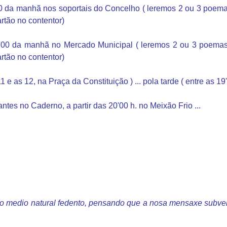
0 da manhã nos soportais do Concelho ( leremos 2 ou 3 poema
artão no contentor)
2'00 da manhã no Mercado Municipal ( leremos 2 ou 3 poemas 
artão no contentor)
 as 12, na Praça da Constituição ) ... pola tarde ( entre as 19
es no Caderno, a partir das 20'00 h. no Meixão Frio ...
oso medio natural fedento, pensando que a nosa mensaxe subv