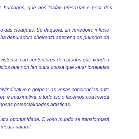
 humanos, que nos facían presaxiar o peor dos
do das cloaquas. Se daquela, un vertedoiro infecto
unha depuradora cheirenta apetrena os pulmóns da
 vístense con contentores de coloríns que venden
uctos que non fan outra cousa que xerar toneladas
eivindicativo e golpear as vosas conciencias ante
ánea e imaxinativa, e todo iso o facemos coa merda
osas potencialidades artísticas.
outra oportunidade. O voso mundo se transformará
 medio natural.