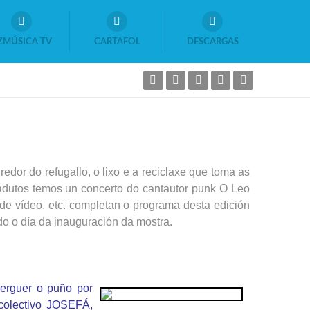
ZMÚSICA TV
CARTAFOL
DESCARGAS
dor do refugallo, o lixo e a reciclaxe que toma as
iadutos temos un concerto do cantautor punk O Leo
e vídeo, etc. completan o programa desta edición
ido o día da inauguración da mostra.
 erguer o puño por
colectivo JOSEFÁ,