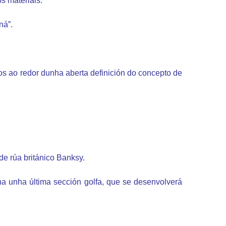
s materiais.
ná”.
os ao redor dunha aberta definición do concepto de
e rúa británico Banksy.
nha unha última sección golfa, que se desenvolverá