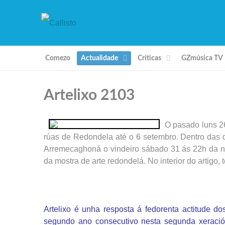
Comezo
Actualidade
Críticas
GZmúsica TV
Artelixo 2103
O pasado luns 26
rúas de Redondela até o 6 setembro. Dentro das d
Arremecaghoná o vindeiro sábado 31 ás 22h da no
da mostra de arte redondelá. No interior do artigo,
Artelixo é unha resposta á fedorenta actitude d
segundo ano consecutivo nesta segunda xeració