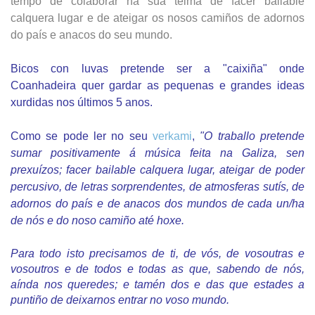
tempo de colaborar na súa teima de facer bailable
calquera lugar e de ateigar os nosos camiños de adornos
do país e anacos do seu mundo.
Bicos con luvas pretende ser a "caixiña" onde
Coanhadeira quer gardar as pequenas e grandes ideas
xurdidas nos últimos 5 anos.
Como se pode ler no seu
verkami
,
"O traballo
pretende
sumar positivamente á música feita na Galiza, sen
prexuízos; facer bailable calquera lugar, ateigar de poder
percusivo, de letras sorprendentes, de atmosferas sutís, de
adornos do país e de anacos dos mundos de cada un/ha
de nós e do noso camiño até hoxe.
Para todo isto precisamos de ti, de vós, de vosoutras e
vosoutros e de todos e todas as que, sabendo de nós,
aínda nos queredes; e tamén dos e das que estades a
puntiño de deixarnos entrar no voso mundo.