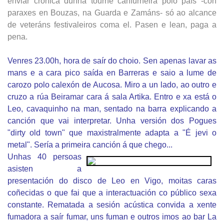
enviar crónica dunha tourné canfurneira polo país -con
paraxes en Bouzas, na Guarda e Zamáns- só ao alcance
de veteráns festivaleiros coma el. Pasen e lean, paga a
pena.
Venres 23.00h, hora de saír do choio. Sen apenas lavar as
mans e a cara pico saída en Barreras e saio a lume de
carozo polo calexón de Aucosa. Miro a un lado, ao outro e
cruzo a rúa Beiramar cara á sala Artika. Entro e xa está o
Leo, cavaquinho na man, sentado na barra explicando a
canción que vai interpretar. Unha versión dos Pogues
"dirty old town" que maxistralmente adapta a "É jevi o
metal". Sería a primeira canción á que chego...
Unhas 40 persoas
asisten a
presentación do disco de Leo en Vigo, moitas caras
coñecidas o que fai que a interactuación co público sexa
constante. Rematada a sesión acústica convida a xente
fumadora a saír fumar, uns fuman e outros imos ao bar La