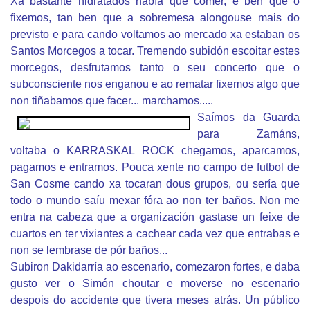
Xa bastante hidratados había que comer, e ben que o
fixemos, tan ben que a sobremesa alongouse mais do
previsto e para cando voltamos ao mercado xa estaban os
Santos Morcegos a tocar. Tremendo subidón escoitar estes
morcegos, desfrutamos tanto o seu concerto que o
subconsciente nos enganou e ao rematar fixemos algo que
non tiñabamos que facer... marchamos.....
Saímos da Guarda
para Zamáns,
voltaba o KARRASKAL ROCK chegamos, aparcamos,
pagamos e entramos. Pouca xente no campo de futbol de
San Cosme cando xa tocaran dous grupos, ou sería que
todo o mundo saíu mexar fóra ao non ter baños. Non me
entra na cabeza que a organización gastase un feixe de
cuartos en ter vixiantes a cachear cada vez que entrabas e
non se lembrase de pór baños...
Subiron Dakidarría ao escenario, comezaron fortes, e daba
gusto ver o Simón choutar e moverse no escenario
despois do accidente que tivera meses atrás. Un público