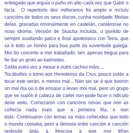
entregado que erguía o puño en alto cada vez que Gabri o
facía. O repertorio dos miñoranos foi amplo e incluíu
cancións de todos os seus discos, cunha novidade. Moitas
delas, gravadas orixinalmente en castelán, cantáronse no
noso idioma. Versión de Skacha incluída, o punkito de
sempre asaltando palco e final apoteósico con Terra, que
xa é todo un himno para boa parte da xuventude galega.
Moi bo concerto e moi traballado, sen apenas tregua para
lle dar un grolo ao kalimotxo.
Saída outra vez a mexar e outro cacheo máis....
Tocáballes o turno aos Heredeiros da Crus, pouco están a
tocar este verán, e menos mal... Non sei se é que tiveron
un mal dia ou o de ensaiar o levan moi mal, pero un grupo
que se supón é cabeza de cartel non pode facer o ridículo
dese xeito. Comezaron con cancións novas que non as
coñecía nada mais que a primeira fila, e non
toda. Continuaron con temas xa máis coñecidos que todo
o mundo coreaba, pero a demora entre canción e canción
restoulle toda a frescura a que nos tiñan