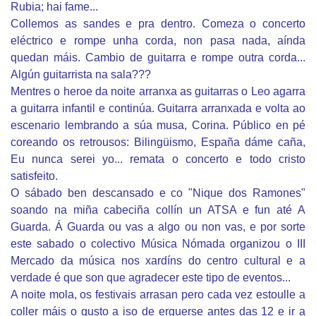
Rubia; hai fame...
Collemos as sandes e pra dentro. Comeza o concerto
eléctrico e rompe unha corda, non pasa nada, aínda
quedan máis. Cambio de guitarra e rompe outra corda...
Algún guitarrista na sala???
Mentres o heroe da noite arranxa as guitarras o Leo agarra
a guitarra infantil e continúa. Guitarra arranxada e volta ao
escenario lembrando a súa musa, Corina. Público en pé
coreando os retrousos: Bilingüismo, España dáme caña,
Eu nunca serei yo... remata o concerto e todo cristo
satisfeito.
O sábado ben descansado e co "Nique dos Ramones"
soando na miña cabeciña collín un ATSA e fun até A
Guarda. Á Guarda ou vas a algo ou non vas, e por sorte
este sabado o colectivo Música Nómada organizou o III
Mercado da música nos xardíns do centro cultural e a
verdade é que son que agradecer este tipo de eventos...
A noite mola, os festivais arrasan pero cada vez estoulle a
coller máis o gusto a iso de erguerse antes das 12 e ir a