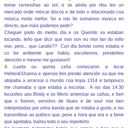
tomar cervexiñas ao sol, e se aínda por riba tes un
mercado onde mercar discos e de todo o relacionado coa
música moito mellor. Se a isto lle sumamos musica en
directo, que máis podemos pedir?
Cheguei preto do medio día e os Querido xa estaban
tocando, teño que dicir que non son eu moi fan do rollo
ese, pero... que carallo?? Cun día bonito como estaba e
co bo ambiente que había, escoiteinos, presteilles
atención e mesmo me gustaron!!
A cuarta ou quinta caña comezaron a tocar
Hellen&Shanna e apenas lles prestei atención xa que me
atopaba a arranxar o mundo coa tropa 1314 e tampouco
me chamaba o que estaba a escoitar. A iso das 14.30
tocoulles aos Blody e os Meris amenizar as cañas, e ben
que o fixeron, versións de blues e de soul moi ben
interpretadas por unha banda que se notaba a gusto, e iso
transmítese ao publico que, pese a hora que era e a fame
que apretaba, bailou todo o seu repertorio.