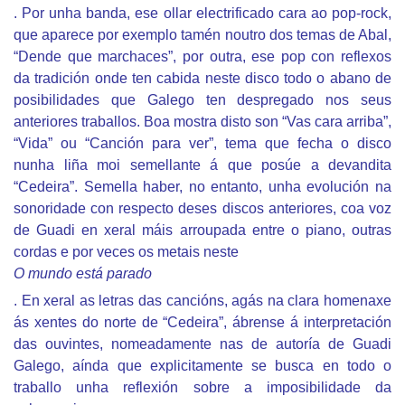
. Por unha banda, ese ollar electrificado cara ao pop-rock,
que aparece por exemplo tamén noutro dos temas de Abal,
“Dende que marchaces”, por outra, ese pop con reflexos
da tradición onde ten cabida neste disco todo o abano de
posibilidades que Galego ten despregado nos seus
anteriores traballos. Boa mostra disto son “Vas cara arriba”,
“Vida” ou “Canción para ver”, tema que fecha o disco
nunha liña moi semellante á que posúe a devandita
“Cedeira”. Semella haber, no entanto, unha evolución na
sonoridade con respecto deses discos anteriores, coa voz
de Guadi en xeral máis arroupada entre o piano, outras
cordas e por veces os metais neste
O mundo está parado
. En xeral as letras das cancións, agás na clara homenaxe
ás xentes do norte de “Cedeira”, ábrense á interpretación
das ouvintes, nomeadamente nas de autoría de Guadi
Galego, aínda que explicitamente se busca en todo o
traballo unha reflexión sobre a imposibilidade da