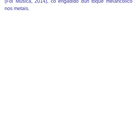
(Fol Música, 2014), co engadido dun toque meláncolico
nos metais.