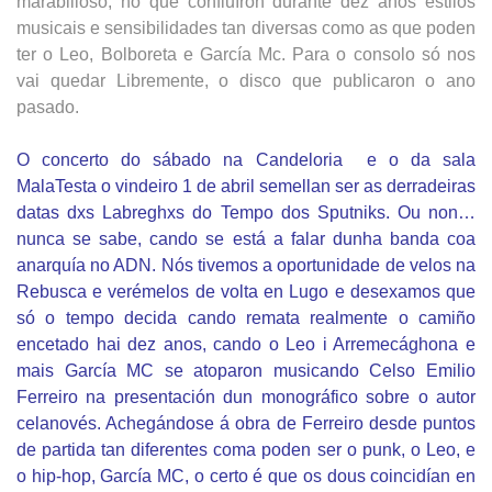
marabilloso, no que confluíron durante dez anos estilos
musicais e sensibilidades tan diversas como as que poden
ter o Leo, Bolboreta e García Mc. Para o consolo só nos
vai quedar Libremente, o disco que publicaron o ano
pasado.
O concerto do sábado na Candeloria e o da sala
MalaTesta o vindeiro 1 de abril semellan ser as derradeiras
datas dxs Labreghxs do Tempo dos Sputniks. Ou non…
nunca se sabe, cando se está a falar dunha banda coa
anarquía no ADN. Nós tivemos a oportunidade de velos na
Rebusca e verémelos de volta en Lugo e desexamos que
só o tempo decida cando remata realmente o camiño
encetado hai dez anos, cando o Leo i Arremecághona e
mais García MC se atoparon musicando Celso Emilio
Ferreiro na presentación dun monográfico sobre o autor
celanovés. Achegándose á obra de Ferreiro desde puntos
de partida tan diferentes coma poden ser o punk, o Leo, e
o hip-hop, García MC, o certo é que os dous coincidían en