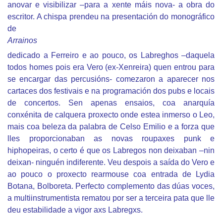
anovar e visibilizar –para a xente máis nova- a obra do
escritor. A chispa prendeu na presentación do monográfico
de
Arrainos
dedicado a Ferreiro e ao pouco, os Labreghos –daquela
todos homes pois era Vero (ex-Xenreira) quen entrou para
se encargar das percusións- comezaron a aparecer nos
cartaces dos festivais e na programación dos pubs e locais
de concertos. Sen apenas ensaios, coa anarquía
conxénita de calquera proxecto onde estea inmerso o Leo,
mais coa beleza da palabra de Celso Emilio e a forza que
lles proporcionaban as novas roupaxes punk e
hiphopeiras, o certo é que os Labregos non deixaban –nin
deixan- ninguén indiferente. Veu despois a saída do Vero e
ao pouco o proxecto rearmouse coa entrada de Lydia
Botana, Bolboreta. Perfecto complemento das dúas voces,
a multiinstrumentista rematou por ser a terceira pata que lle
deu estabilidade a vigor axs Labregxs.