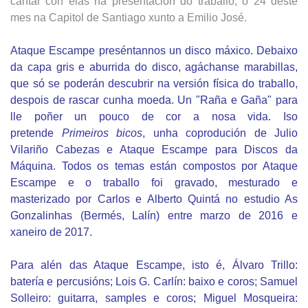
cantar con elas na presentación do traballo, o 24 deste
mes na Capitol de Santiago xunto a Emilio José.
Ataque Escampe preséntannos un disco máxico. Debaixo
da capa gris e aburrida do disco, agáchanse marabillas,
que só se poderán descubrir na versión física do traballo,
despois de rascar cunha moeda. Un "Raña e Gaña" para
lle poñer un pouco de cor a nosa vida. Iso
pretende
Primeiros bicos
, unha coprodución de Julio
Vilariño Cabezas e Ataque Escampe para Discos da
Máquina. Todos os temas están compostos por Ataque
Escampe e o traballo foi gravado, mesturado e
masterizado por Carlos e Alberto Quintá no estudio As
Gonzalinhas (Bermés, Lalín) entre marzo de 2016 e
xaneiro de 2017.
Para alén das Ataque Escampe, isto é, Álvaro Trillo:
batería e percusións; Lois G. Carlín: baixo e coros; Samuel
Solleiro: guitarra, samples e coros; Miguel Mosqueira: