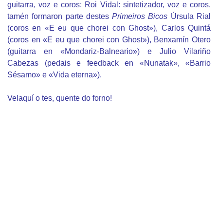
guitarra, voz e coros; Roi Vidal: sintetizador, voz e coros,
tamén formaron parte destes
Primeiros Bicos
Úrsula Rial
(coros en «E eu que chorei con Ghost»), Carlos Quintá
(coros en «E eu que chorei con Ghost»), Benxamín Otero
(guitarra en «Mondariz-Balneario») e Julio Vilariño
Cabezas (pedais e feedback en «Nunatak», «Barrio
Sésamo» e «Vida eterna»).
Velaquí o tes, quente do forno!