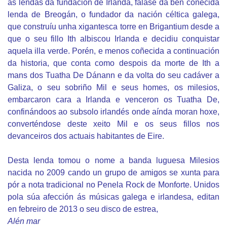
as lendas da fundación de Irlanda, fálase da ben coñecida
lenda de Breogán, o fundador da nación céltica galega,
que construíu unha xigantesca torre en Brigantium desde a
que o seu fillo Ith albiscou Irlanda e decidiu conquistar
aquela illa verde. Porén, e menos coñecida a continuación
da historia, que conta como despois da morte de Ith a
mans dos Tuatha De Dánann e da volta do seu cadáver a
Galiza, o seu sobriño Mil e seus homes, os milesios,
embarcaron cara a Irlanda e venceron os Tuatha De,
confinándoos ao subsolo irlandés onde aínda moran hoxe,
converténdose deste xeito Mil e os seus fillos nos
devanceiros dos actuais habitantes de Eire.
Desta lenda tomou o nome a banda luguesa Milesios
nacida no 2009 cando un grupo de amigos se xunta para
pór a nota tradicional no Penela Rock de Monforte. Unidos
pola súa afección ás músicas galega e irlandesa, editan
en febreiro de 2013 o seu disco de estrea,
Alén mar