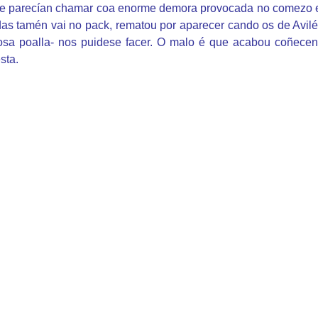
e parecían chamar coa enorme demora provocada no comezo e f
andas tamén vai no pack, rematou por aparecer cando os de Avi
osa poalla- nos puidese facer. O malo é que acabou coñecend
esta.