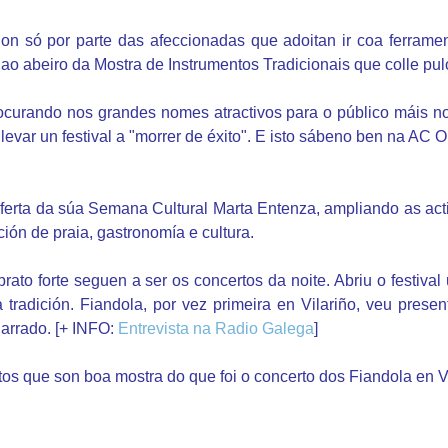
on só por parte das afeccionadas que adoitan ir coa ferrame
o abeiro da Mostra de Instrumentos Tradicionais que colle pulo
ocurando nos grandes nomes atractivos para o público máis nov
e levar un festival a "morrer de éxito". E isto sábeno ben na AC
 oferta da súa Semana Cultural Marta Entenza, ampliando as act
ión de praia, gastronomía e cultura.
prato forte seguen a ser os concertos da noite. Abriu o festi
tradición. Fiandola, por vez primeira en Vilariño, veu prese
garrado. [+ INFO:
Entrevista na Radio Galega
]
os que son boa mostra do que foi o concerto dos Fiandola en V