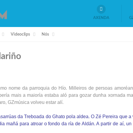
AXENDA
G
Videoclips
Nós
lariño
esmo nome da parroquia do Hío. Milleiros de persoas amoréan
bería mais a maioría estaba aló para gozar dunha xornada ma
aro, GZmúsica volveu estar alí.
arrúas da Treboada do Ghato pola aldea. O Zé Pereira que a 
mañá para atroar o fondo da ría de Aldán. A partir de aí, un 