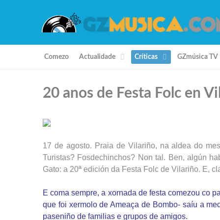
Comezo
Actualidade
Críticas
GZmúsica TV
20 anos de Festa Folc en Vi
17 de agosto. Praia de Vilariño, na aldea do m
Turistas? Fosdechinchos? Non tal. Ben, algún ha
Gato: a 20ª edición da Festa Folc de Vilariño. E, cl
E coma sempre, a xornada de festa comezou co pas
que foi xermolo de Ameaça de Bombo- saíu a media 
paseniño de familias e grupos de amigos.