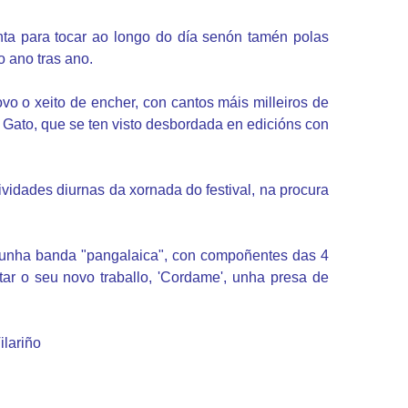
nta para tocar ao longo do día senón tamén polas
 ano tras ano.
o o xeito de encher, con cantos máis milleiros de
 O Gato, que se ten visto desbordada en edicións con
ividades diurnas da xornada do festival, na procura
val unha banda "pangalaica", con compoñentes das 4
ntar o seu novo traballo, 'Cordame', unha presa de
ilariño