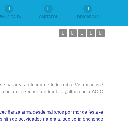
ZMÚSICA TV
CARTAFOL
DESCARGAS
se na area ao longo de todo o día. Veraneantes?
ratoniana de música e troula argallada pola AC O
veciñanza arma desde hai anos por mor da festa -e
sinfin de actividades na praia, que se ía enchendo