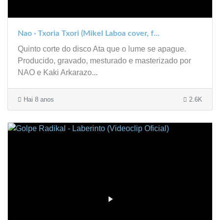
Nao · Txoria Txori (Mikel Laboa cover, f...
Quinto corte do disco Ata que o lume se apague.
Producido, gravado, mesturado e masterizado por
NAO e Kaki Arkarazo...
Hai 8 anos
2.6K