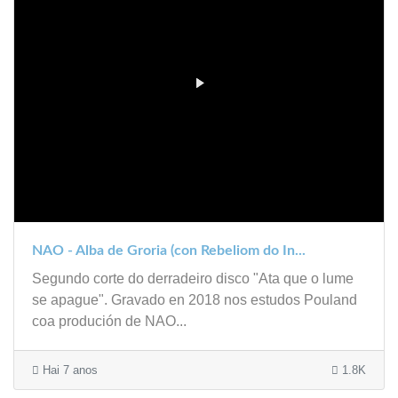
NAO - Alba de Groria (con Rebeliom do In...
Segundo corte do derradeiro disco "Ata que o lume
se apague". Gravado en 2018 nos estudos Pouland
coa produción de NAO...
Hai 7 anos
1.8K