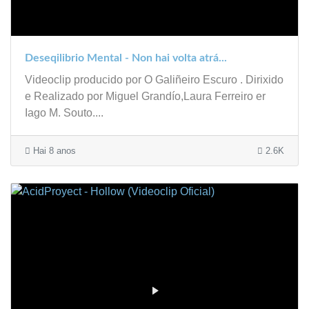
Deseqilibrio Mental - Non hai volta atrá...
Videoclip producido por O Galiñeiro Escuro . Dirixido
e Realizado por Miguel Grandío,Laura Ferreiro er
Iago M. Souto....
Hai 8 anos
2.6K