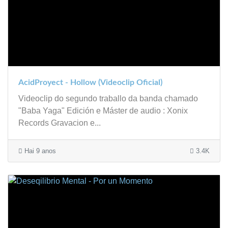
AcidProyect - Hollow (Videoclip Oficial)
Videoclip do segundo traballo da banda chamado
"Baba Yaga" Edición e Máster de audio : Xonix
Records Gravacion e...
Hai 9 anos
3.4K