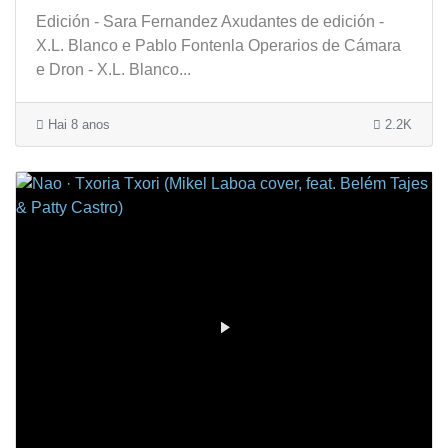
Edición - Sara Fernandez Axudantes de edición -
X.L. Blanco e Pablo Fontenla Operarios de Cámara
e Dron - X.L. Blanco...
Hai 8 anos
2.2K