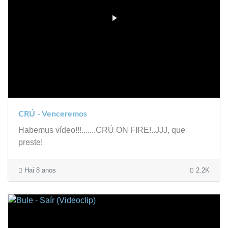
CRÚ - Venceremos
Habemus vídeo!!!.......CRÚ ON FIRE!..JJJ, que
preste!
Hai 8 anos
2.2K