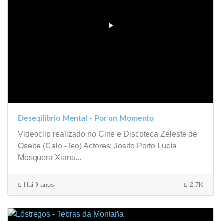
Deseqilibrio Mental - Por un Momento
Videoclip realizado no Cine e Discoteca Zeleste de
Osebe (Calo -Teo) Actores: Josito Porto Lucía
Mosquera Xiana...
Hai 9 anos
2.7K