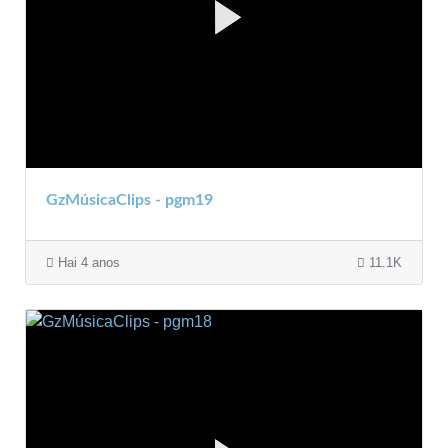
GzMúsicaClips - pgm19
Hai 4 anos
11.1K