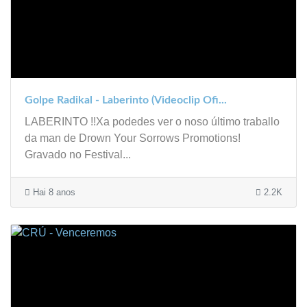
Golpe Radikal - Laberinto (Videoclip Ofi...
LABERINTO !!Xa podedes ver o noso último traballo
da man de Drown Your Sorrows Promotions!
Gravado no Festival...
Hai 8 anos
2.2K