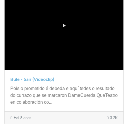
Bule - Saír (Videoclip)
Pois o prometido é debeda e aquí tedes o resultado
do currazo que se marcaron DameCuerda QueTeatro
en colaboración co...
Hai 8 anos
3.2K