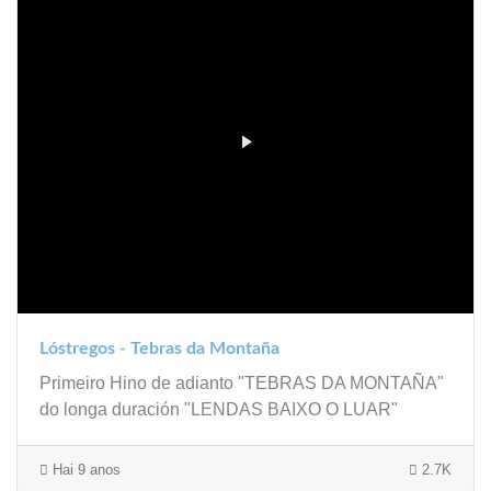
Lóstregos - Tebras da Montaña
Primeiro Hino de adianto "TEBRAS DA MONTAÑA"
do longa duración "LENDAS BAIXO O LUAR"
Hai 9 anos
2.7K