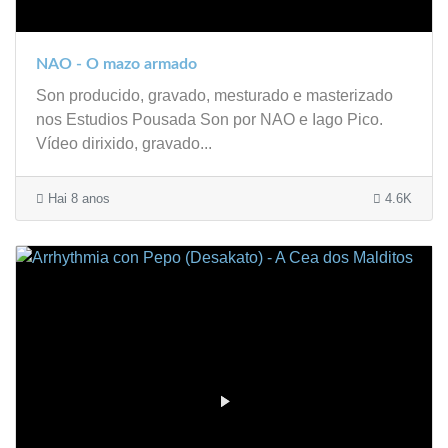
NAO - O mazo armado
Son producido, gravado, mesturado e masterizado
nos Estudios Pousada Son por NAO e Iago Pico.
Vídeo dirixido, gravado...
Hai 8 anos
4.6K