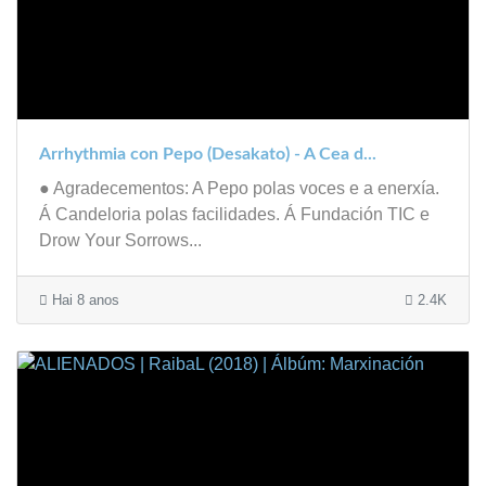
Arrhythmia con Pepo (Desakato) - A Cea d...
● Agradecementos: A Pepo polas voces e a enerxía.
Á Candeloria polas facilidades. Á Fundación TIC e
Drow Your Sorrows...
Hai 8 anos
2.4K