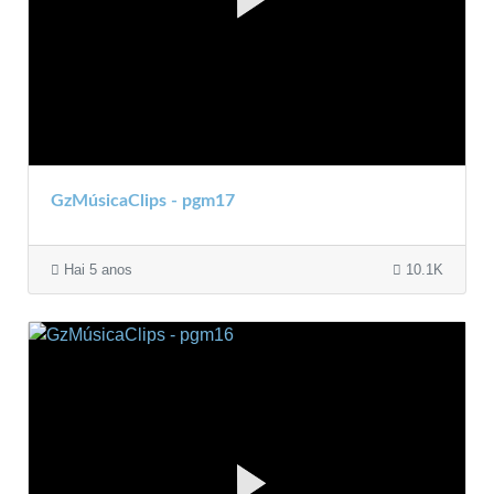
GzMúsicaClips - pgm17
Hai 5 anos
10.1K