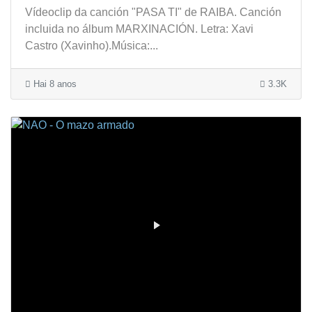
Vídeoclip da canción "PASA TI" de RAIBA. Canción
incluida no álbum MARXINACIÓN. Letra: Xavi
Castro (Xavinho).Música:...
Hai 8 anos
3.3K