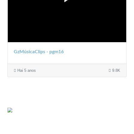
GzMúsicaClips - pgm16
Hai 5 anos
9.8K