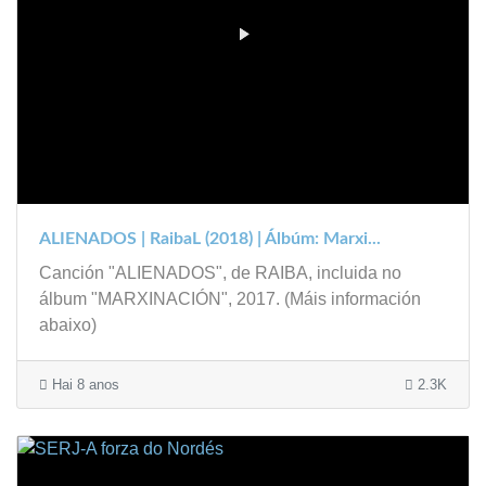
ALIENADOS | RaibaL (2018) | Álbúm: Marxi...
Canción "ALIENADOS", de RAIBA, incluida no
álbum "MARXINACIÓN", 2017. (Máis información
abaixo)
Hai 8 anos
2.3K