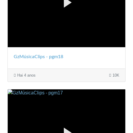
GzMúsicaClips - pgm18
Hai 4 anos
10K