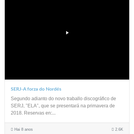
SERJ-A forza do Nordés
Segundo adianto do novo traballo discográfico de
SERJ, "ELA", que se presentará na primavera de
2018. Reservas en:...
Hai 8 anos
2.6K