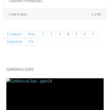
Galindo Producido...
Hai 9 anos
2.6K
Comezo
Prev
1
2
3
4
5
6
7
Seguinte
Fin
GZMÚSICA CLIPS