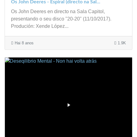
Os John Deeres - Espiral (directo na Sal...
Os John Deeres en directo na Sala Capitol,
presentando o seu disco "20-20" (11/10/2017).
Produción: Xende López...
Hai 8 anos
1.9K