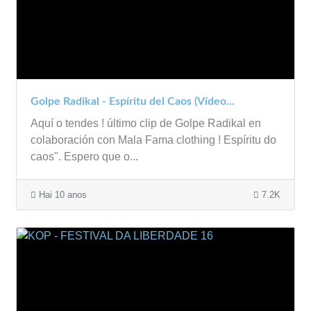
Golpe Radikal - Espíritu del Caos (Vídeo...
Aquí o tendes ! último clip de Golpe Radikal en
colaboración con Mala Fama clothing ! Espíritu do
caos". Espero que o...
Hai 10 anos
7.2K