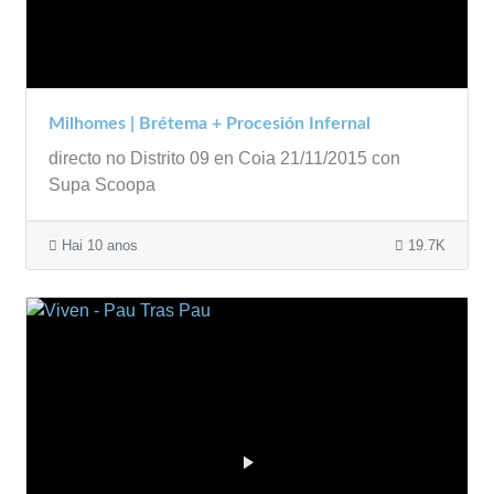
Milhomes | Brétema + Procesión Infernal
directo no Distrito 09 en Coia 21/11/2015 con
Supa Scoopa
Hai 10 anos
19.7K