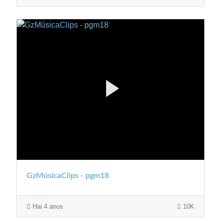
GzMúsicaClips - pgm18
Hai 4 anos
10K