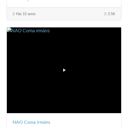
Hai 10 anos
3.5K
NAO Coma irmáns