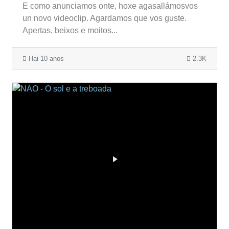
E como anunciamos onte, hoxe agasallámosvos
un novo videoclip. Agardamos que vos guste.
Apertas, beixos e moitos...
Hai 10 anos
2.3K