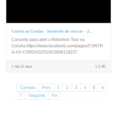
Contra as Cordas - Semente de vencer - 2...
Concerto para abrir o Rebellion Tour na
Coruña.https://www.facebook.com/pages/CONTR
A-AS-CORDAS/252423008128237
Hai 11 anos
5.3K
Comezo
Prev
1
2
3
4
5
6
7
Seguinte
Fin