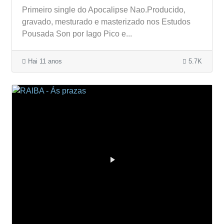
Primeiro single do Apocalipse Nao.Producido,
gravado, mesturado e masterizado nos Estudos
Pousada Son por Iago Pico e...
Hai 11 anos
5.7K