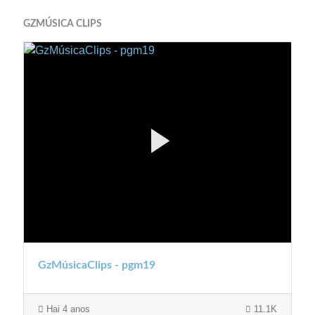
GZMÚSICA CLIPS
GzMúsicaClips - pgm19
Hai 4 anos
11.1K