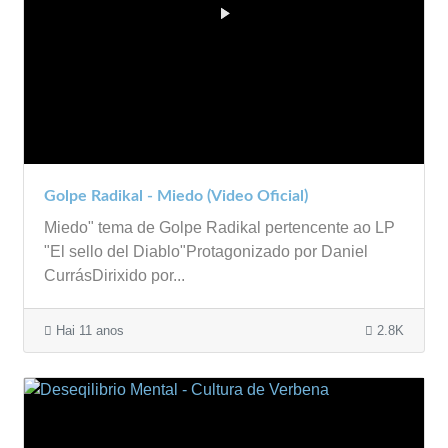
Golpe Radikal - Miedo (Video Oficial)
Miedo" tema de Golpe Radikal pertencente ao LP
"El sello del Diablo"Protagonizado por Daniel
CurrásDirixido por...
Hai 11 anos
2.8K