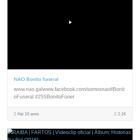
NAO Bonito funeral
www.nao.galwww.facebook.com/somosnao#Bonit
oFuneral #25SBonitoFuner
Hai 10 anos
2.1K