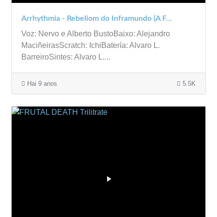
Arrhythmia - Rebeliom do Inframundo (A F...
Voz: Nervo e Alberto BustoBaixo: Alejandro
MaciñeirasScratch: IchiBatería: Alvaro L.
BarreiroSintes: Alvaro L....
Hai 9 anos
5.5K