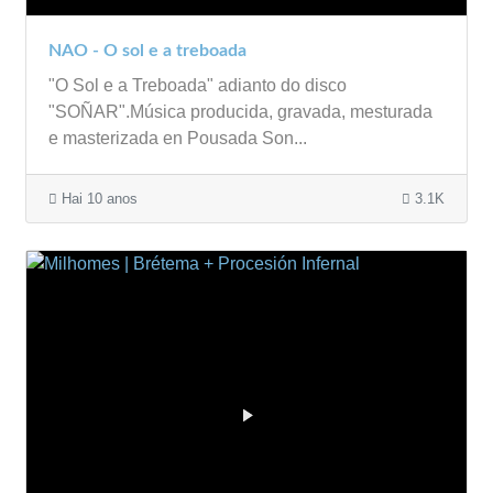
NAO - O sol e a treboada
"O Sol e a Treboada" adianto do disco
"SOÑAR".Música producida, gravada, mesturada
e masterizada en Pousada Son...
Hai 10 anos
3.1K