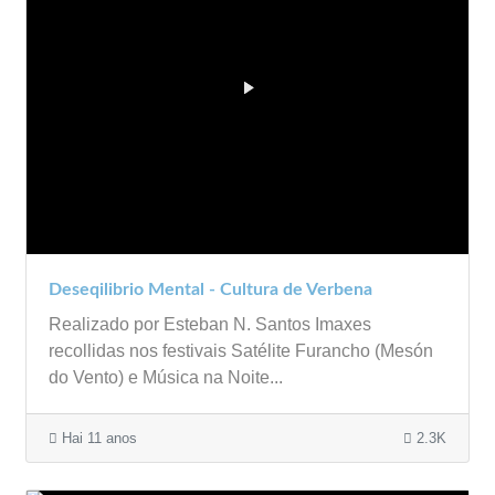
Deseqilibrio Mental - Cultura de Verbena
Realizado por Esteban N. Santos Imaxes
recollidas nos festivais Satélite Furancho (Mesón
do Vento) e Música na Noite...
Hai 11 anos
2.3K