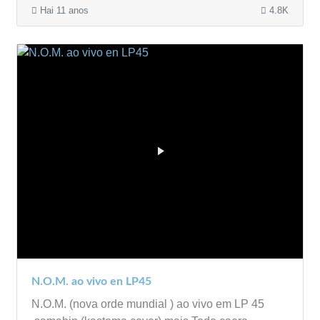
Hai 11 anos
4.8K
N.O.M. ao vivo en LP45
N.O.M. (nova orde mundial ) ao vivo em LP 45