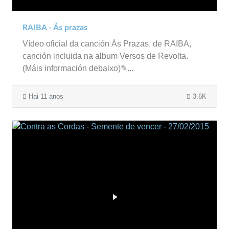
RAIBA - Ás prazas
Vídeo oficial da canción Ás Prazas, de RAIBA,
canción incluida na album Versos de Revolta.
(Máis información debaixo)✎...
Hai 11 anos
3.6K