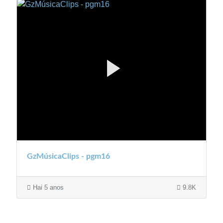
GzMúsicaClips - pgm16
Hai 5 anos
9.8K