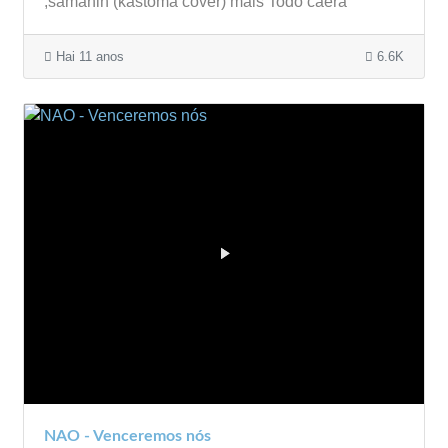
,samahin (kastoma cover) mais Todo caera
Hai 11 anos
6.6K
NAO - Venceremos nós