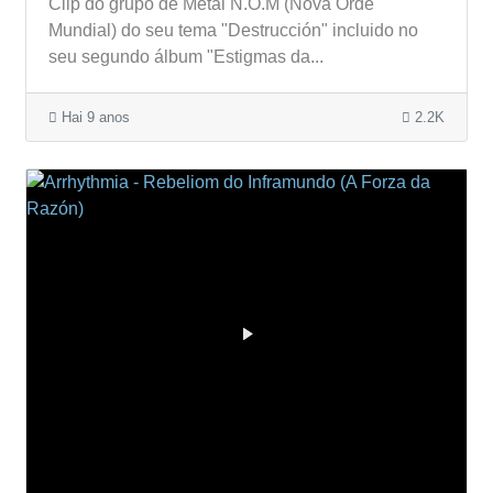
Clip do grupo de Metal N.O.M (Nova Orde
Mundial) do seu tema "Destrucción" incluido no
seu segundo álbum "Estigmas da...
Hai 9 anos
2.2K