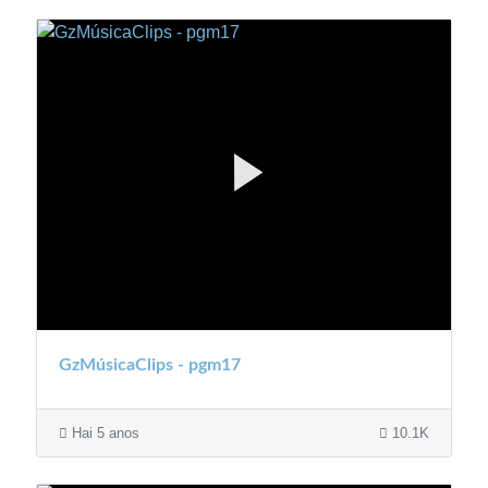
GzMúsicaClips - pgm17
Hai 5 anos
10.1K