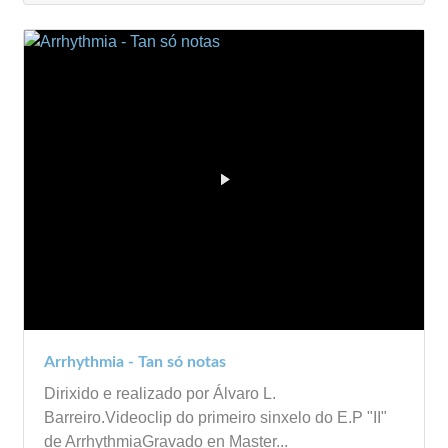
Arrhythmia - Tan só notas
Dirixido e realizado por Álvaro L.
Barreiro.Videoclip do primeiro sinxelo do E.P "II"
de ArrhythmiaGravado en Master...