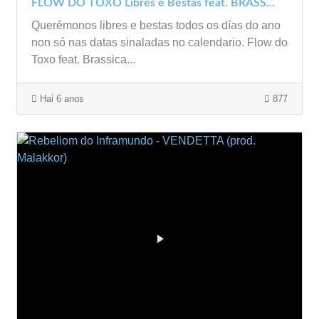
FLOW DO TOXO Libres e Bestas feat. BRASS...
Querémonos libres e bestas todos os días do ano
non só nas datas sinaladas no calendario. Flow do
Toxo feat. Brassica...
Hai 6 anos
877