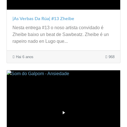
|As Verbas Da Rúa| #13 Zheibe
Nesta entrega #13 o noso artista convidado é
Zheibe baixo un beat de Sawbeatz. Zheibe é un
rapeiro nado en Lugo que...
Hai 6 anos
968