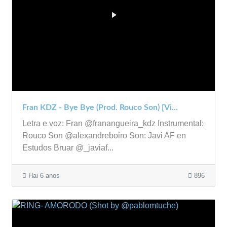
Fran KDZ - Bye Bye (Prod. Rouco Son) [Vi...
Letra e voz: Fran @franangueira_kdz Instrumental:
Rouco Son @alexandreboiro Son: Javi AF en
Estudos Bruar @_javiaf...
Hai 6 anos
896