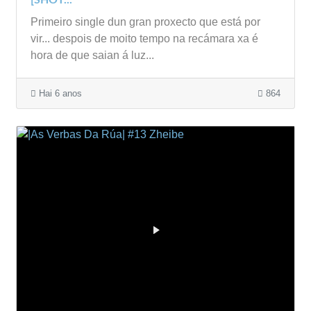
Primeiro single dun gran proxecto que está por
vir... despois de moito tempo na recámara xa é
hora de que saian á luz...
Hai 6 anos
864