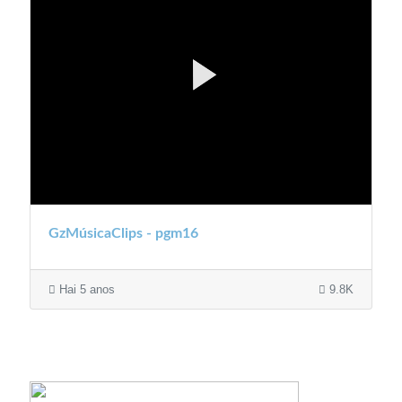
GzMúsicaClips - pgm16
Hai 5 anos
9.8K