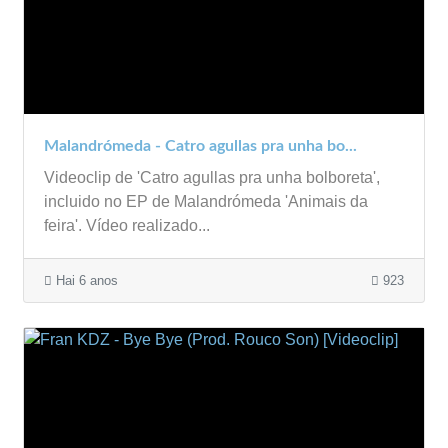
Malandrómeda - Catro agullas pra unha bo...
Videoclip de 'Catro agullas pra unha bolboreta',
incluido no EP de Malandrómeda 'Animais da
feira'. Vídeo realizado...
Hai 6 anos
923