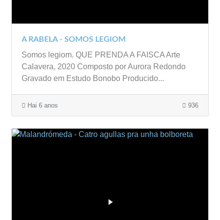
A RABELA - SOMOS LEGIOM
Somos legiom. QUE PRENDA A FAISCA Arte
Calavera, 2020 Composto por Aurora Redondo
Gravado em Estudo Bonobo Producido...
Hai 6 anos
936