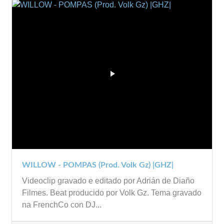
WILLOW - POMPAS (Prod. Volk Gz) |GHZ|
Videoclip gravado e editado por Adrián de Diaño
Filmes. Beat producido por Volk Gz. Tema gravado
na FrenchCo con DJ...