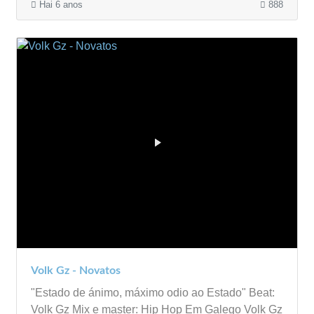
Hai 6 anos
888
Volk Gz - Novatos
"Estado de ánimo, máximo odio ao Estado" Beat:
Volk Gz Mix e master: Hip Hop Em Galego Volk Gz