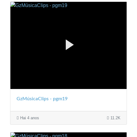
GzMúsicaClips - pgm19
Hai 4 anos
11.2K