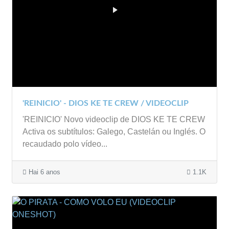
'REINICIO' - DIOS KE TE CREW / VIDEOCLIP
'REINICIO' Novo videoclip de DIOS KE TE CREW
Activa os subtítulos: Galego, Castelán ou Inglés. O
recaudado polo vídeo...
Hai 6 anos
1.1K