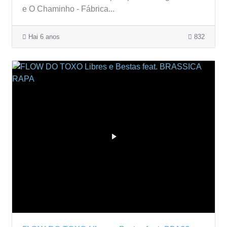
e O Chaminho - Fábrica...
Hai 6 anos
832