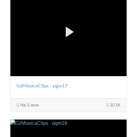
GzMúsicaClips - pgm17
Hai 5 anos
10.1K