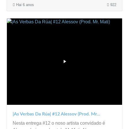
Hai 6 anos
922
|As Verbas Da Rúa| #12 Alessov (Prod. Mr...
Nesta entrega #12 o noso artista convidado é