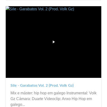
Sile - Garabatos Vol. 2 (Prod. Volk Gz)
Mix e máster: hip hop em galego Instrumental: Volk
Gz Cámara: Duarte Videoclip: Anxo Hip Hop em
galego...