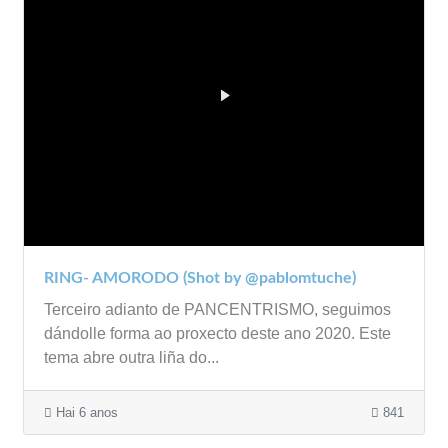
RING- AMORODO (Shot by @pablomtuche)
Terceiro adianto de PANCENTRISMO, seguimos
dándolle forma ao proxecto deste ano 2020. Este
tema abre outra liña do...
Hai 6 anos
841