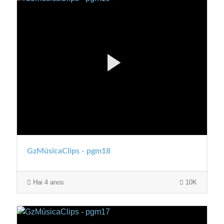
GzMúsicaClips - pgm18
Hai 4 anos
10K