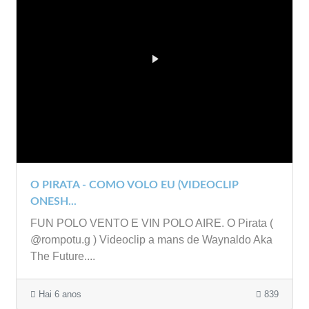
O PIRATA - COMO VOLO EU (VIDEOCLIP
ONESH...
FUN POLO VENTO E VIN POLO AIRE. O Pirata (
@rompotu.g ) Videoclip a mans de Waynaldo Aka
The Future....
Hai 6 anos
839