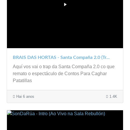
BRAIS DAS HORTAS - Santa Compaña 2.0 (Tr...
Aquí vos vai o trap da Santa Compaña 2.0 co que
remato o espectáculo de Contos Para Caghar
Patatillas
Hai 6 anos
1.4K