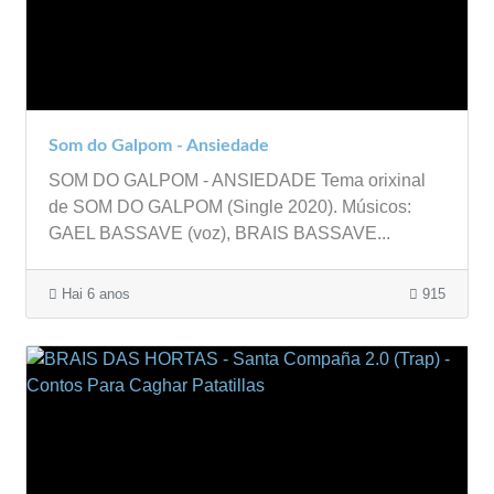
Som do Galpom - Ansiedade
SOM DO GALPOM - ANSIEDADE Tema orixinal
de SOM DO GALPOM (Single 2020). Músicos:
GAEL BASSAVE (voz), BRAIS BASSAVE...
Hai 6 anos
915