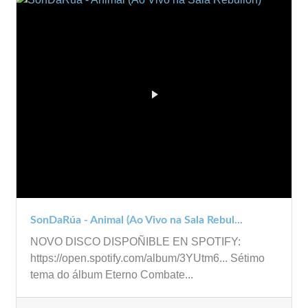
SonDaRúa - Animal (Ao Vivo na Sala Rebul...
NOVO DISCO DISPOÑIBLE EN SPOTIFY:
https://open.spotify.com/album/3YUtm6... Sétimo
tema do álbum Eterno Combate...