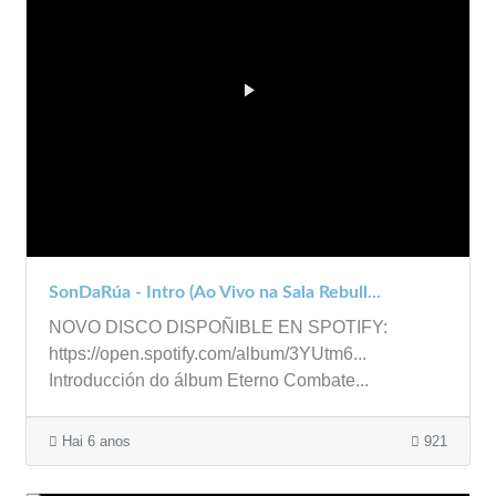
SonDaRúa - Intro (Ao Vivo na Sala Rebull...
NOVO DISCO DISPOÑIBLE EN SPOTIFY:
https://open.spotify.com/album/3YUtm6...
Introducción do álbum Eterno Combate...
Hai 6 anos
921