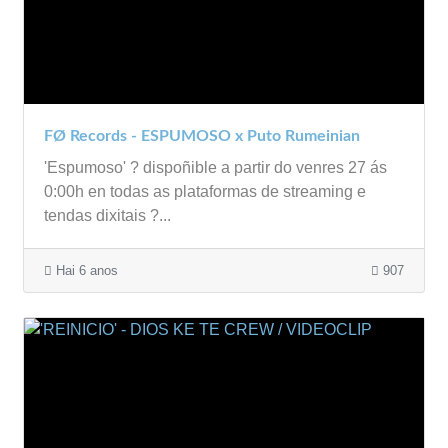
FØ Records - ESPUMOSO x Puto Rumeinian
'Espumoso' ? dispoñible a partir do venres 27 ás
0:00h en todas as plataformas de streaming e
tendas dixitais ?...
Hai 6 anos
907