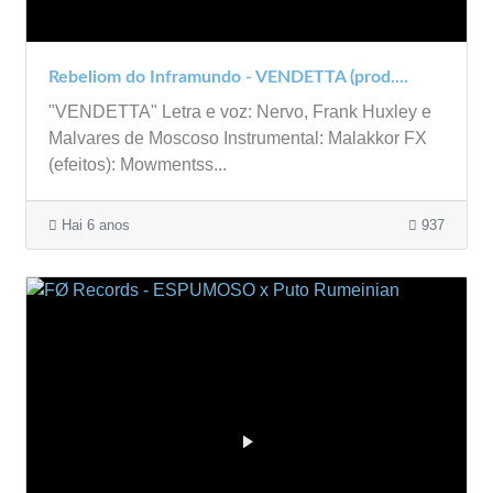
Rebeliom do Inframundo - VENDETTA (prod....
"VENDETTA" Letra e voz: Nervo, Frank Huxley e
Malvares de Moscoso Instrumental: Malakkor FX
(efeitos): Mowmentss...
Hai 6 anos
937