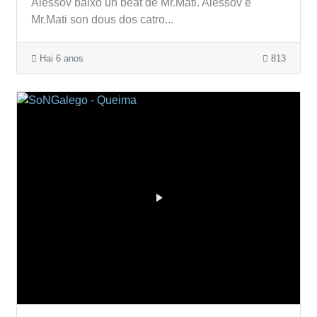
Alessov baixo un beat de Mr.Mati. Alessov e
Mr.Mati son dous dos catro...
Hai 6 anos
813