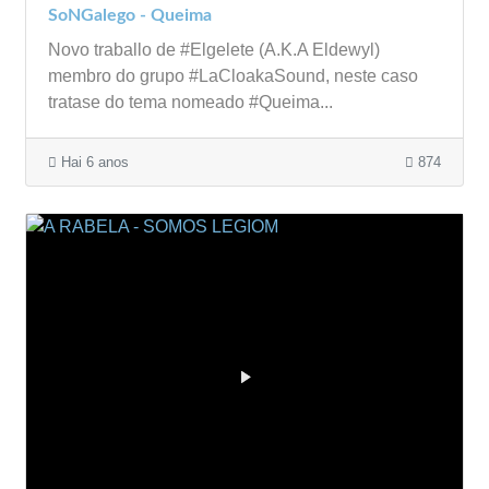
SoNGalego - Queima
Novo traballo de #Elgelete (A.K.A Eldewyl)
membro do grupo #LaCloakaSound, neste caso
tratase do tema nomeado #Queima...
Hai 6 anos
874