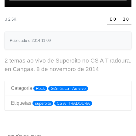
0
0
2.5K
Publicado o 2014-11-09
2 temas ao vivo de Superoito no CS A Tiradoura,
en Cangas. 8 de novembro de 2014
Categoría
Rock
GZmúsica - Ao vivo
Etiquetas
superoito
CS A TIRADOURA