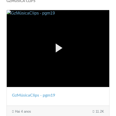
GZMÚSICA CLIPS
GzMúsicaClips - pgm19
Hai 4 anos
11.2K