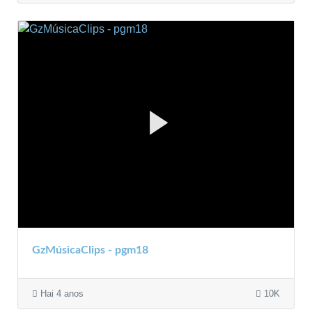
GzMúsicaClips - pgm18
Hai 4 anos
10K