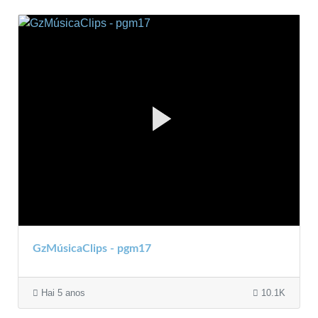
GzMúsicaClips - pgm17
Hai 5 anos
10.1K