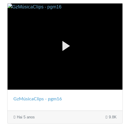
GzMúsicaClips - pgm16
Hai 5 anos
9.8K