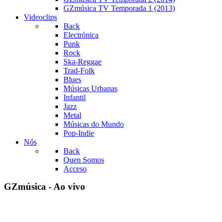
GZmúsica TV Temporada 1 (2013)
Videoclips
Back
Electrónica
Punk
Rock
Ska-Reggae
Trad-Folk
Blues
Músicas Urbanas
Infantil
Jazz
Metal
Músicas do Mundo
Pop-Indie
Nós
Back
Quen Somos
Acceso
GZmúsica - Ao vivo