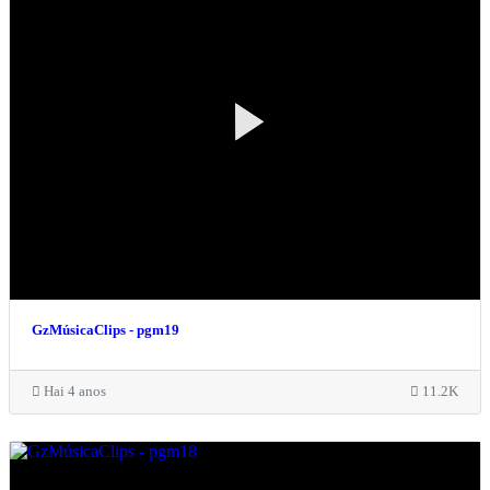
GzMúsicaClips - pgm19
Hai 4 anos
11.2K