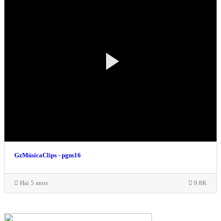
GzMúsicaClips - pgm16
Hai 5 anos
9.8K