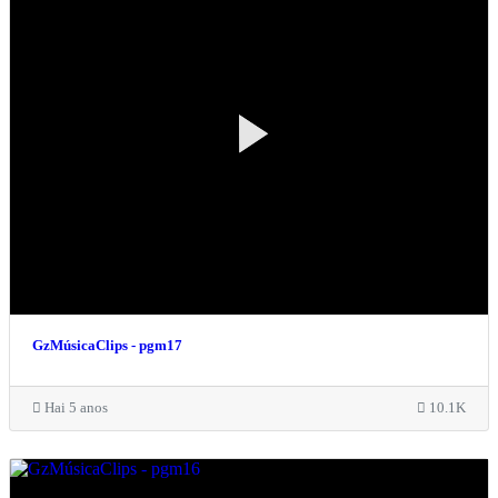
GzMúsicaClips - pgm17
Hai 5 anos
10.1K