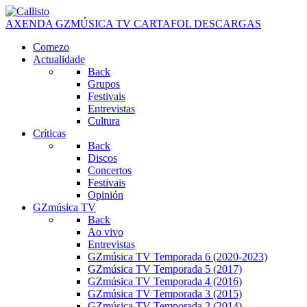
AXENDA
GZMÚSICA TV
CARTAFOL
DESCARGAS
Comezo
Actualidade
Back
Grupos
Festivais
Entrevistas
Cultura
Críticas
Back
Discos
Concertos
Festivais
Opinión
GZmúsica TV
Back
Ao vivo
Entrevistas
GZmúsica TV Temporada 6 (2020-2023)
GZmúsica TV Temporada 5 (2017)
GZmúsica TV Temporada 4 (2016)
GZmúsica TV Temporada 3 (2015)
GZmúsica TV Temporada 2 (2014)