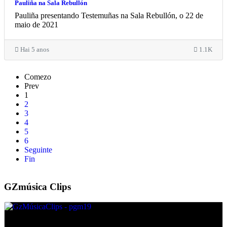
Pauliña na Sala Rebullón
Pauliña presentando Testemuñas na Sala Rebullón, o 22 de
maio de 2021
Hai 5 anos
1.1K
Comezo
Prev
1
2
3
4
5
6
Seguinte
Fin
GZmúsica Clips