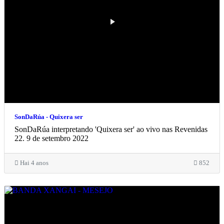
SonDaRúa - Quixera ser
SonDaRúa interpretando 'Quixera ser' ao vivo nas Revenidas
22. 9 de setembro 2022
Hai 4 anos
852