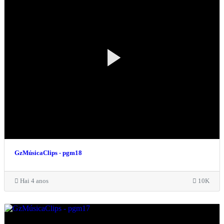
GzMúsicaClips - pgm18
Hai 4 anos
10K