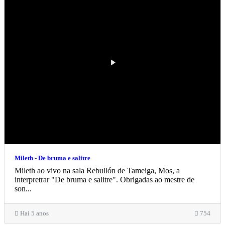
Mileth - De bruma e salitre
Mileth ao vivo na sala Rebullón de Tameiga, Mos, a
interpretrar "De bruma e salitre". Obrigadas ao mestre de
son...
Hai 5 anos
754