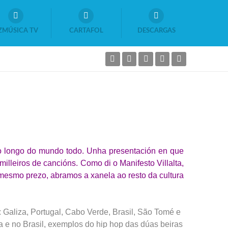
ZMÚSICA TV
CARTAFOL
DESCARGAS
 ao longo do mundo todo. Unha presentación en que
milleiros de cancións. Como di o Manifesto Villalta,
o mesmo prezo, abramos a xanela ao resto da cultura
: Galiza, Portugal, Cabo Verde, Brasil, São Tomé e
 e no Brasil, exemplos do hip hop das dúas beiras