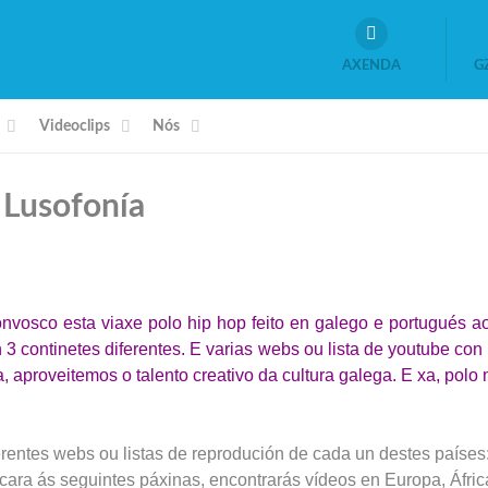
AXENDA
G
Videoclips
Nós
 Lusofonía
onvosco esta viaxe polo hip hop feito en galego e portugués
n 3 continetes diferentes. E varias webs ou lista de youtube con 
a, aproveitemos o talento creativo da cultura galega. E xa, pol
ferentes webs ou listas de reprodución de cada un destes países
ra ás seguintes páxinas, encontrarás vídeos en Europa, África