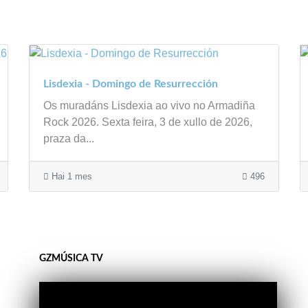
Lisdexia - Domingo de Resurrección
Os muradáns Lisdexia ao vivo no Armadiña
Rock 2026. Sexta feira, 3 de xullo de 2026,
praza da...
Hai 1 mes
496
GZMÚSICA TV