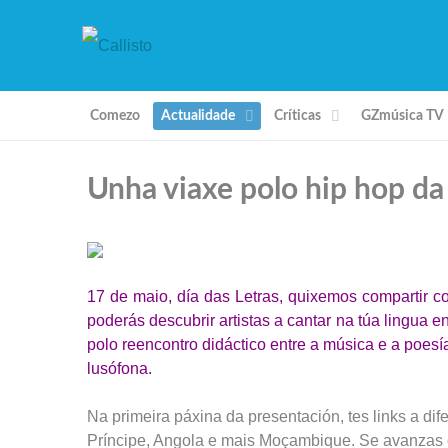
Comezo
Actualidade
Críticas
GZmúsica TV
Unha viaxe polo hip hop da
17 de maio, día das Letras, quixemos compartir c
poderás descubrir artistas a cantar na túa lingua e
polo reencontro didáctico entre a música e a poesí
lusófona.
Na primeira páxina da presentación, tes links a di
Príncipe, Angola e mais Moçambique. Se avanzas ca