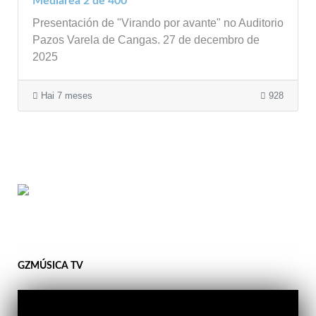
Mediarea 2 de 400
Presentación de "Virando por avante" no Auditorio
Pazos Varela de Cangas. 27 de decembro de
2025
Hai 7 meses
928
GZMÚSICA TV