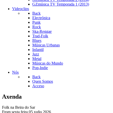
GZmúsica TV Temporada 1 (2013)
Videoclips
Back
Electrónica
Punk
Rock
Ska-Reggae
Trad-Folk
Blues
Músicas Urbanas
Infantil
Jazz
Metal
Músicas do Mundo
Pop-Indie
Nós
Back
Quen Somos
Acceso
Axenda
Folk na Beira do Sar
From sexta feira 05 xuño 2026