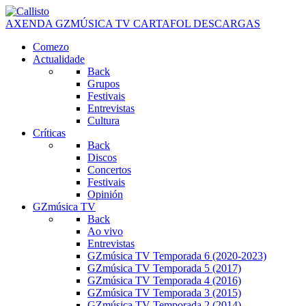
AXENDA
GZMÚSICA TV
CARTAFOL
DESCARGAS
Comezo
Actualidade
Back
Grupos
Festivais
Entrevistas
Cultura
Críticas
Back
Discos
Concertos
Festivais
Opinión
GZmúsica TV
Back
Ao vivo
Entrevistas
GZmúsica TV Temporada 6 (2020-2023)
GZmúsica TV Temporada 5 (2017)
GZmúsica TV Temporada 4 (2016)
GZmúsica TV Temporada 3 (2015)
GZmúsica TV Temporada 2 (2014)