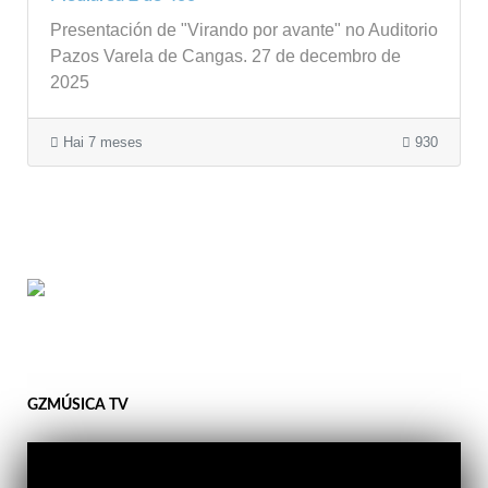
Presentación de "Virando por avante" no Auditorio
Pazos Varela de Cangas. 27 de decembro de
2025
Hai 7 meses
930
GZMÚSICA TV