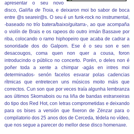
apresentar o seu novo
disco,
Galiña de Troia
, e deixaron moi bo sabor de boca
entre @s seareir@s. O seu é un funk-rock no instrumental,
-baseado no trío batera/baixo/guitarra-, ao que acompaña
o violín de Brais e os rapeos do outro irmán Bassave por
riba, colocando o ramo hiphopeiro que acaba de cadrar a
sonoridade dos do Galpom. Ese é o seu son e sen
desacougos, coma quen non quer a cousa, foron
introducindo o público no concerto. Porén, o deles non é
poñer toda a xente a chimpar -agás en intres moi
determinados- senón facelos esvarar polas cadencias
rítmicas que entretecen uns músicos moito máis que
correctos. Cun son que por veces traía algunha lembranza
aos últimos Skornabois ou na liña de bandas estranxeiras
do tipo dos Red Hot, con letras comprometidas e deixando
para os bises a versión que fixeron de Zënzar para o
compilatorio dos 25 anos dos de Cerceda, tédela no vídeo,
que nos segue a parecer do mellor dese disco homenaxe.