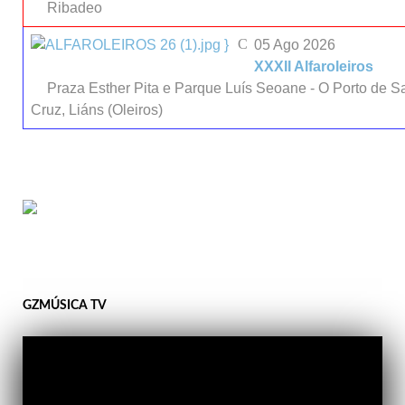
Ribadeo
}
05 Ago 2026
XXXII Alfaroleiros
Praza Esther Pita e Parque Luís Seoane - O Porto de S
Cruz, Liáns (Oleiros)
GZMÚSICA TV