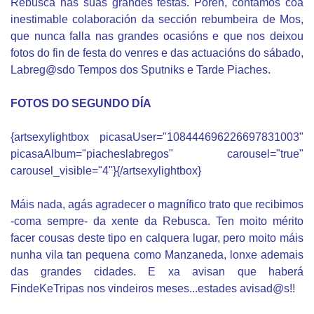
Rebusca nas súas grandes festas. Porén, contamos coa
inestimable colaboración da sección rebumbeira de Mos,
que nunca falla nas grandes ocasións e que nos deixou
fotos do fin de festa do venres e das actuacións do sábado,
Labreg@sdo Tempos dos Sputniks e Tarde Piaches.
FOTOS DO SEGUNDO DÍA
{artsexylightbox picasaUser="108444696226697831003"
picasaAlbum="piacheslabregos" carousel="true"
carousel_visible="4"}{/artsexylightbox}
Máis nada, agás agradecer o magnífico trato que recibimos
-coma sempre- da xente da Rebusca. Ten moito mérito
facer cousas deste
tipo en calquera lugar, pero moito máis
nunha vila tan pequena como Manzaneda, lonxe ademais
das grandes cidades.
E xa avisan que haberá
FindeKeTripas nos vindeiros meses...estades avisad@s!!