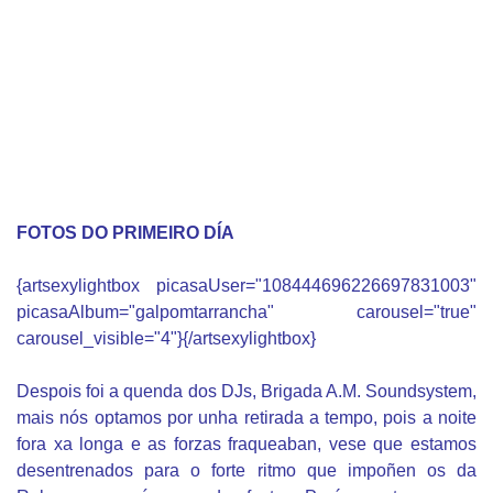
FOTOS DO PRIMEIRO DÍA
{artsexylightbox picasaUser="108444696226697831003"
picasaAlbum="galpomtarrancha" carousel="true"
carousel_visible="4"}{/artsexylightbox}
Despois foi a quenda dos DJs, Brigada A.M. Soundsystem,
mais nós optamos por unha retirada a tempo, pois a noite
fora xa longa e as forzas fraqueaban, vese que estamos
desentrenados para o forte ritmo que impoñen os da