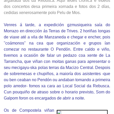
argallada dos da Rebusca. Aquí tedes crónica e vídeos
dos concertos desa primeira xornada e fotos dos 2 días,
cedidas xenerosamente polo Pelu de Mos.
Venres á tarde, a expedición gzmusiqueira saía do
Morrazo en dirección ás Terras de Trives. 2 horiñas longas
de viaxe até a vila de Manzaneda e chegar e encher, pois
"coámonos" na cea que organización e grupos ían
comezar no restaurante O Pendón. Entre caldo e viño,
tivemos a ocasión de falar un pedazo coa xente de La
Tarrancha, que viñan con moitas ganas para apresentar o
seu mecigayu-ska polas terras da Macizo Central. Despois
de sobremesas e chupiños, a maioría dos asistentes -que
ou ben ceaban no Pendón ou andaban tomando a primeira
polo arredor- fomos xa cara ao Local Social da Rebusca.
Cun pouquiño de atraso sobre o horario previsto, Som do
Galpom foron os encargados de abrir a noite.
Os de Compostela viñan