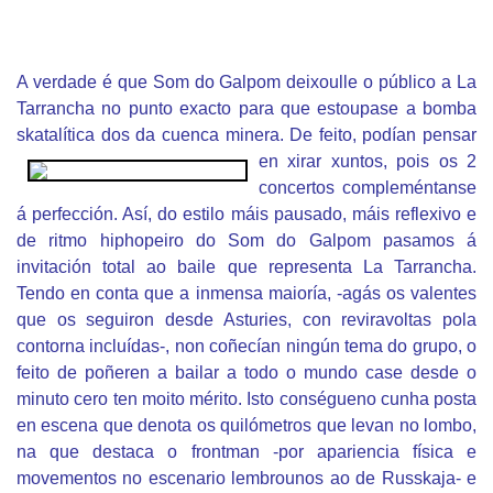
A verdade é que Som do Galpom deixoulle o público a La
Tarrancha no punto exacto para que estoupase a bomba
skatalítica dos da cuenca minera.
De feito, podían pensar
en xirar xuntos, pois os 2
concertos compleméntanse
á perfección. Así, do estilo máis pausado, máis reflexivo e
de ritmo hiphopeiro do Som do Galpom pasamos á
invitación total ao baile que representa La Tarrancha.
Tendo en conta que a inmensa maioría, -agás os valentes
que os seguiron desde Asturies, con reviravoltas pola
contorna incluídas-, non coñecían ningún tema do grupo, o
feito de poñeren a bailar a todo o mundo case desde o
minuto cero ten moito mérito. Isto conségueno cunha posta
en escena que denota os quilómetros que levan no lombo,
na que destaca o frontman -por apariencia física e
movementos no escenario lembrounos ao de Russkaja- e