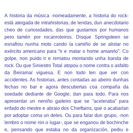
A historia da música -nomeadamente, a historia do rock-
está ateigada de intrahistorias, de lendas, dun anecdotario
cheo de curiosidades, das que gustamos por humanos
pero tamén por rocanroleiros. Disque Springsteen se
esnafrou nunha moto cando ía camiño de se alistar no
exército americano para “ir e matar o home amarelo”. Co
golpe, non puido ir e rematou montando unha banda de
rock. Ou que Siniestro Total atopou o nome contra o asfalto
da Beiramar viguesa. E non todo ten que ver con
accidentes. As historias, antes contadas ao abeiro dunhas
fechas no bar e agora descubertas coa compaña da
soedade dediante de Google, dan para todo. Para nos
apresentar un neniño gaiteiro que se “aceleraba” para
enfado do mestre e abraio dos Chieftains, que o acabarían
por adoptar coma un deles. Ou para falar dun grupo, -non
lembro o nome nin o lugar-, que se enganou de bochinche
e, pensando que estaba no da organización, pediu e