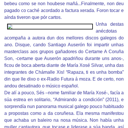
bebeu como se non houbese mañá...Finalmente, non deu
pagado co caché acordado a factura xerada. Foron tocar e
aínda tiveron que pór cartos.
Unha destas
anécdotas
acompaña a autora dun dos mellores discos galegos do
ano. Disque, cando Santiago Auserón foi impartir unhas
masterclass aos grupos gañadores do Certame A Coruña
Son, -certame que Auserón apadriñou durante uns anos-,
ficou de boca aberta diante de María Xosé Silvar, unha das
integrantes de Chámalle Xis! “Rapaza, ti es unha bomba”
din que lle dixo o ex-Radio Futura á moza. E de certo, non
andou desatinado o músico español.
De alí a pouco, Sés –nome familiar de María Xosé-, facía a
súa estrea en solitario, “Admirando a condición” (2011), e
sorprendía nun panorama musical galego pouco habituado
a propostas como a da coruñesa. Ela mesma manifestou
que achaba un baleiro na nosa música. Non había unha
muller cantautora, que tocase e liderase a súa banda, así