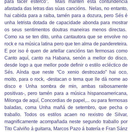
para facer esterco”. Mais mantén esta contundencia
afastada das letras das súas cancións. Nelas, no entanto,
hai cabida para a raiba, tamén para a dozura, pero Sés é
unha letrista dotada de capacidade abonda para mostrar
os seus sentimentos doutras maneiras menos directas.
Como xa se ten dito, unha cantautora que se envolve no
rock e na música latina pero que ten alma de pandereteira.
E por iso é quen de artellar cancións tan fermosas como
Canto aquí, canto na Habana, senón a mellor do disco,
desde logo a que mellor pode definir o estilo ecléctico de
Sés. Aínda que neste “Co xenio destrozado” hai oco,
moito, para o rock, -destacan o tema que lle dá nome ao
disco e Unha sombra de min, ambas raibosamente
positivas-, pero tamén para a música hispanoamericana,
Milonga de aquí, Concordias de papel,... ou para fermosas
baladas, coma Unha mañá de setembro, que pecha o
traballo. Todos os estilos acaen no rexistro de Silvar,
magnificamente acompañada neste segundo traballo por
Tito Calviño á guitarra, Marcos Pazo á batería e Fran Sánz