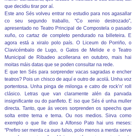
que decidiu tirar por aí.
Este ano Sés volveu entrar no estudio para nos agasallar
co seu segundo traballo, “Co xenio destrozado”,
apresentado no Teatro Principal de Compostela o pasado
xuño, co cartaz de completo pendurado na billeteira. E
agora está a xiralo polo país. O Liceum do Porriño, o
Clavicémbalo de Lugo, o Gatos de Melide e o Teatro
Municipal de Ribadeo acollerana en outubro, mais hai
moitas máis datas que se poden consultar na rede.
E que ten Sés para sorprender vacas sagradas e encher
teatros? Pois un chisco de aquí e outro de acolá. Unha voz
portentosa. Unha pinga de milonga e catro de rock’n’ roll
clásico. Letras que van claramente alén da parvada
insignificante ou do panfleto. E iso que Sés é unha muller
directa. Tanto, que ás veces sorprenden os speechs que
solta entre tema e tema. Ou nos medios. Sirva como
exemplo o que lle dixo a Alfonso Pato hai uns meses:
“Prefiro ser merda ca ouro falso, polo menos a merda serve