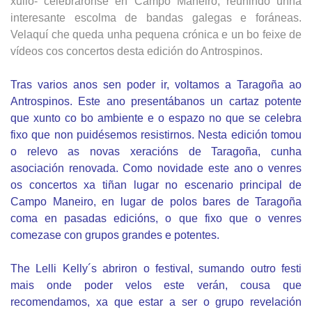
xullo- celebráronse en Campo Maneiro, reunindo unha
interesante escolma de bandas galegas e foráneas.
Velaquí che queda unha pequena crónica e un bo feixe de
vídeos cos concertos desta edición do Antrospinos.
Tras varios anos sen poder ir, voltamos a Taragoña ao
Antrospinos. Este ano presentábanos un cartaz potente
que xunto co bo ambiente e o espazo no que se celebra
fixo que non puidésemos resistirnos. Nesta edición tomou
o relevo as novas xeracións de Taragoña, cunha
asociación renovada. Como novidade este ano o venres
os concertos xa tiñan lugar no escenario principal de
Campo Maneiro, en lugar de polos bares de Taragoña
coma en pasadas edicións, o que fixo que o venres
comezase con grupos grandes e potentes.
The Lelli Kelly´s abriron o festival, sumando outro festi
mais onde poder velos este verán, cousa que
recomendamos, xa que estar a ser o grupo revelación