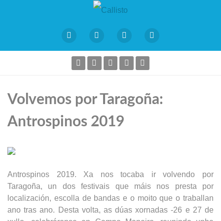
Volvemos por Taragoña:
Antrospinos 2019
Antrospinos 2019. Xa nos tocaba ir volvendo por
Taragoña, un dos festivais que máis nos presta por
localización, escolla de bandas e o moito que o traballan
ano tras ano. Desta volta, as dúas xornadas -26 e 27 de