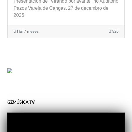
Presentación de "Virando por avante" no Auditorio
Pazos Varela de Cangas. 27 de decembro de
2025
Hai 7 meses
925
GZMÚSICA TV