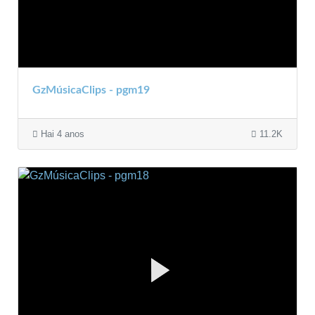
GzMúsicaClips - pgm19
Hai 4 anos
11.2K