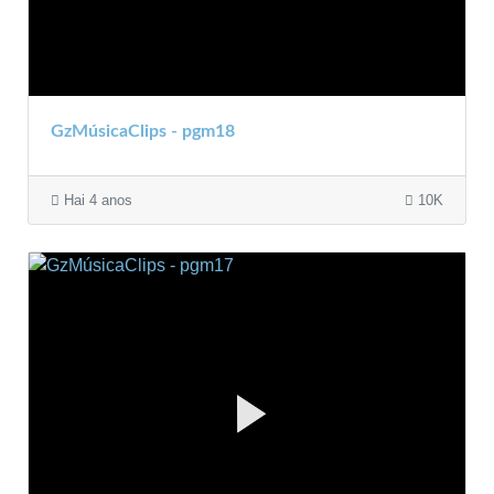
GzMúsicaClips - pgm18
Hai 4 anos
10K