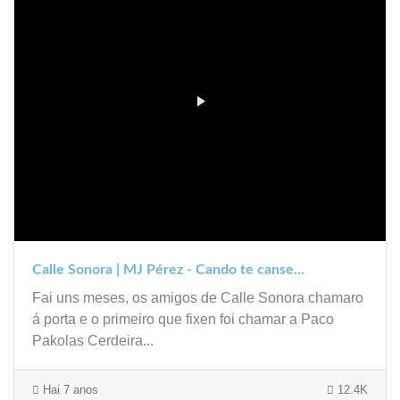
Calle Sonora | MJ Pérez - Cando te canse...
Fai uns meses, os amigos de Calle Sonora chamaro
á porta e o primeiro que fixen foi chamar a Paco
Pakolas Cerdeira...
Hai 7 anos
12.4K