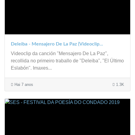
Deleiba - Mensajero De La Paz (Videoclip...
Videoclip da canción "Mensajero De La Paz",
recollida no primeiro traballo de "Deleiba", "El Último
Eslabón". Imaxes...
Hai 7 anos
1.3K