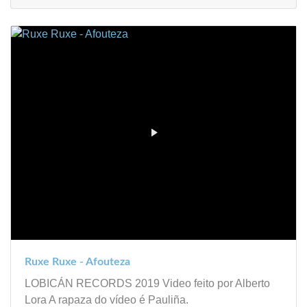
Ruxe Ruxe - Afouteza
LOBICÁN RECORDS 2019 Video feito por Alberto
Lora A rapaza do vídeo é Pauliña.