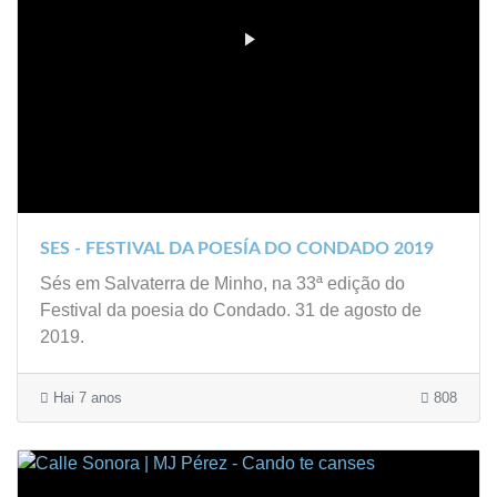
SES - FESTIVAL DA POESÍA DO CONDADO 2019
Sés em Salvaterra de Minho, na 33ª edição do
Festival da poesia do Condado. 31 de agosto de
2019.
Hai 7 anos
808