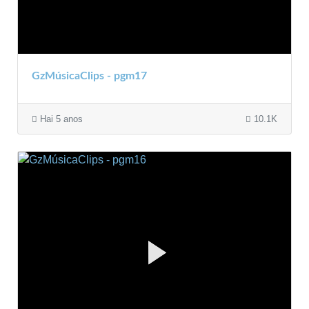
GzMúsicaClips - pgm17
Hai 5 anos
10.1K