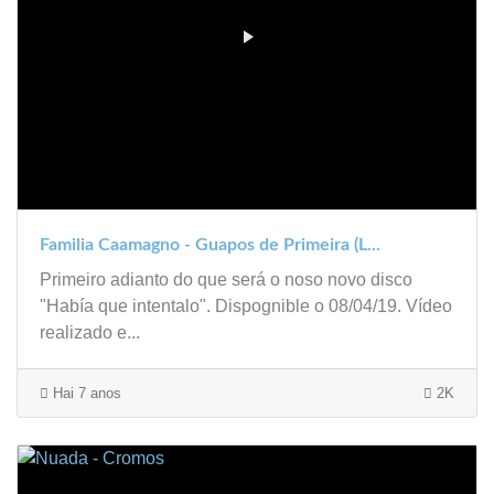
Familia Caamagno - Guapos de Primeira (L...
Primeiro adianto do que será o noso novo disco
"Había que intentalo". Dispognible o 08/04/19. Vídeo
realizado e...
Hai 7 anos
2K