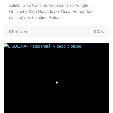
Artista: Grilo Canción: Criminal Disco/Single:
Criminal (2018) Gravado por Óscar Fernández
(Chichi) nos Estudios Mafia...
Hai 7 anos
2.5K