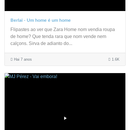
Berlai - Um home é um home
Flipastes ao ver que Zara Home nom vendia roupa
de home? Que tenda rara que nom vende nem
calçons. Sirva de adianto do...
Hai 7 anos
1.6K