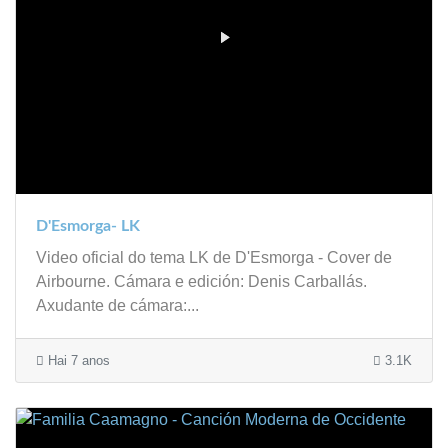
D'Esmorga- LK
Video oficial do tema LK de D'Esmorga - Cover de
Airbourne. Cámara e edición: Denis Carballás.
Axudante de cámara:...
Hai 7 anos
3.1K