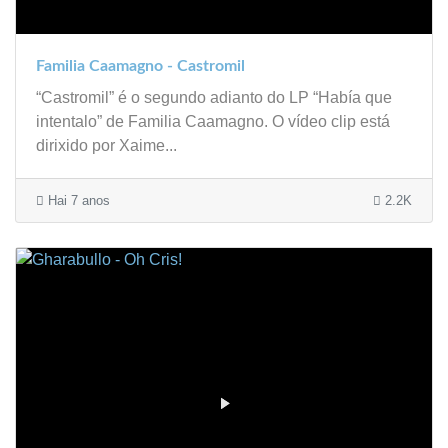
Familia Caamagno - Castromil
“Castromil” é o segundo adianto do LP “Había que
intentalo” de Familia Caamagno. O vídeo clip está
dirixido por Xaime...
Hai 7 anos
2.2K