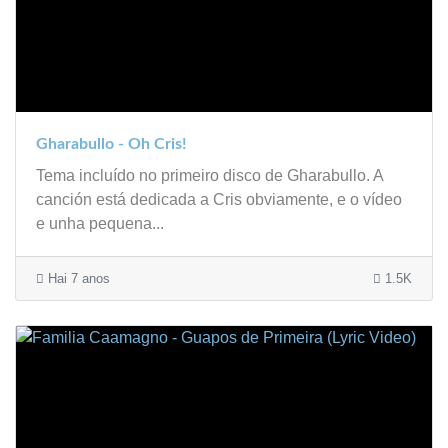
Gharabullo - Oh Cris!
Tema incluído no primeiro disco de Gharabullo. A
canción está dedicada a Cris obviamente, e o vídeo
e unha pequena...
Hai 7 anos
1.5K