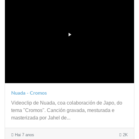
Nuada - Cromos
Videoclip de Nuada, coa colaboración de Japo, do
tema "Cromos". Canción gravada, mesturada e
masterizada por Jahel de...
Hai 7 anos
2K