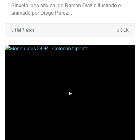
Sinxelo Idea orixinal de Ramón Díaz e ilustrado e
animado por Diego Pérez...
Hai 7 anos
5.1K