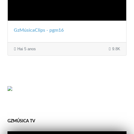
GzMúsicaClips - pgm16
Hai 5 anos
9.8K
GZMÚSICA TV