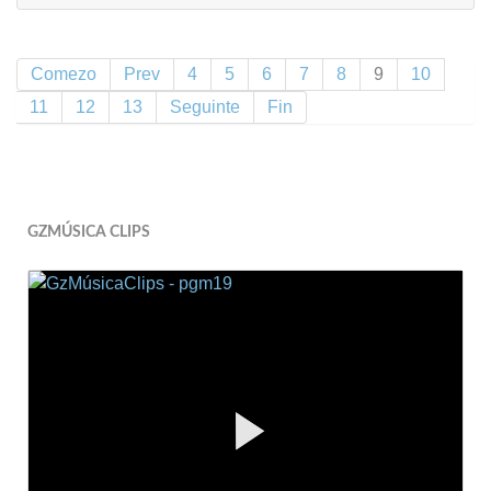
Comezo
Prev
4
5
6
7
8
9
10
11
12
13
Seguinte
Fin
GZMÚSICA CLIPS