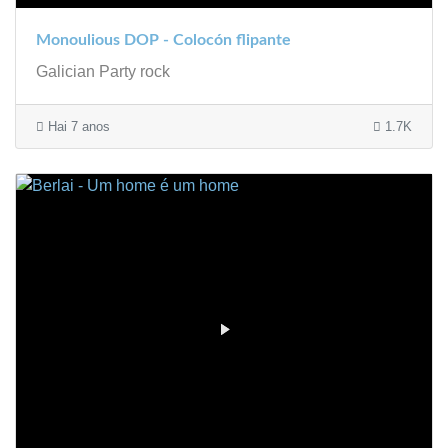
Monoulious DOP - Colocón flipante
Galician Party rock
Hai 7 anos
1.7K