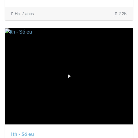
Hai 7 anos
2.2K
Ith - Só eu