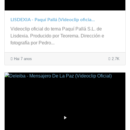
LISDEXIA - Paquí Pallá (Videoclip oficia...
Videoclip oficial do tema Paquí Pallá S.L. de
Lisdexia. Producido por Teorema. Dirección e
fotografía por Pedro...
Hai 7 anos
2.7K