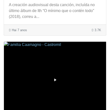
A creación audiovisual desta canción, incluída no
último álbum de Ith “O mínimo que o contén todo”
(2018), correu a...
Hai 7 anos
3.7K