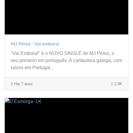
MJ Pérez - Vai embora!
"Vai Embora!" é o NOVO SINGLE de MJ Pérez, o
seu primeiro em português. A cantautora galega, com
raízes em Portugal...
Hai 7 anos
2.8K