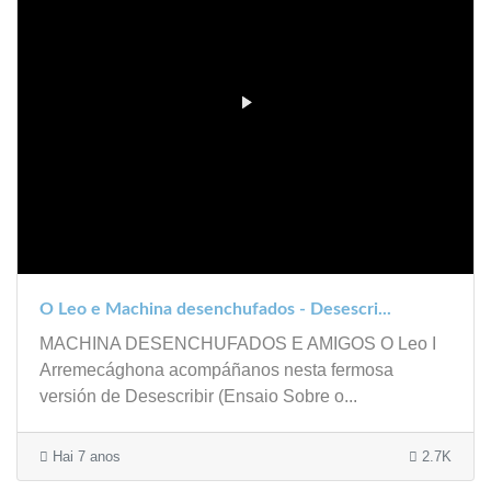
O Leo e Machina desenchufados - Desescri...
MACHINA DESENCHUFADOS E AMIGOS O Leo I
Arremecághona acompáñanos nesta fermosa
versión de Desescribir (Ensaio Sobre o...
Hai 7 anos
2.7K