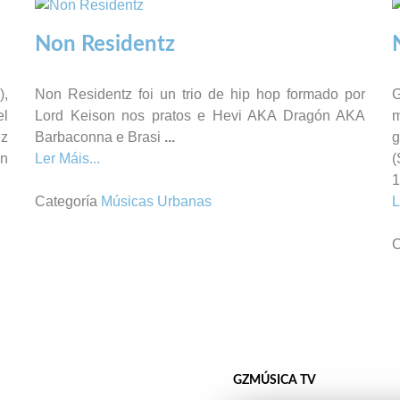
Non Residentz
),
Non Residentz foi un trio de hip hop
formado por
G
el
Lord Keison nos pratos e Hevi AKA Dragón AKA
ez
Barbaconna
e Brasi
...
én
Ler Máis...
(
Categoría
Músicas Urbanas
L
C
GZMÚSICA TV