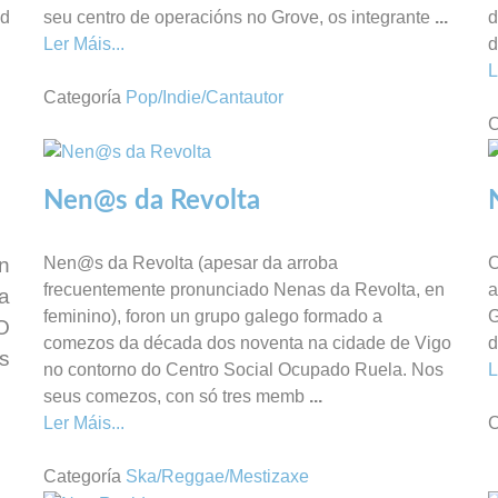
 d
seu centro de operacións no Grove, os integrante
...
d
Ler Máis...
d
L
Categoría
Pop/Indie/Cantautor
C
Nen@s da Revolta
n
Nen@s da Revolta (apesar da arroba
C
frecuentemente pronunciado Nenas da Revolta, en
a
a
feminino), foron un grupo galego formado a
G
O
comezos da década dos noventa na cidade de Vigo
d
s
no contorno do Centro Social Ocupado Ruela. Nos
L
seus comezos, con só tres memb
...
Ler Máis...
C
Categoría
Ska/Reggae/Mestizaxe