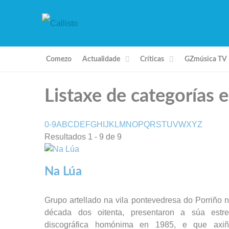
Comezo
Actualidade
Críticas
GZmúsica TV
Listaxe de categorías 
0-9
A
B
C
D
E
F
G
H
I
J
K
L
M
N
O
P
Q
R
S
T
U
V
W
X
Y
Z
Resultados 1 - 9 de 9
Na Lúa
Grupo artellado na vila pontevedresa do Porriño 
década dos oitenta, presentaron a súa estr
discográfica homónima en 1985, e que axi