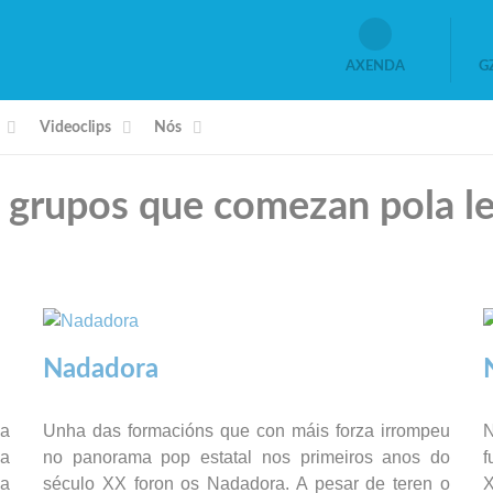
AXENDA
G
Videoclips
Nós
e grupos que comezan pola l
Nadadora
na
Unha das formacións que con máis forza irrompeu
N
ea
no panorama pop estatal nos primeiros anos do
f
ña
século XX foron os Nadadora. A pesar de teren o
X