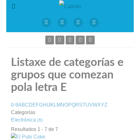
Listaxe de categorías e
grupos que comezan
pola letra E
0-9
A
B
C
D
E
F
G
H
I
J
K
L
M
N
O
P
Q
R
S
T
U
V
W
X
Y
Z
Categorías
Electrónica
(8)
Resultados 1 - 7 de 7