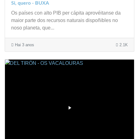
Si, quero - BUXA
Os países con alto PIB per cápita aprovéitanse da
maior parte dos recursos naturais dispoñibles no
noso planeta, que...
Hai 3 anos
2.1K