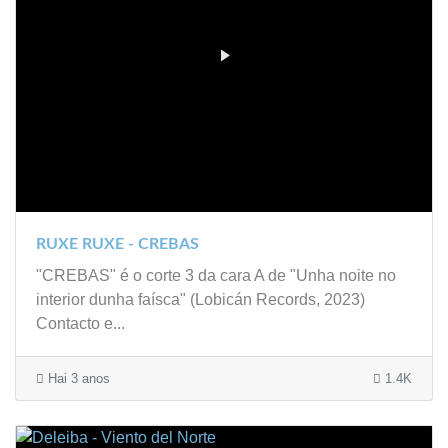
RUXE RUXE - CREBAS
"CREBAS" é o corte 3 da cara A de "Unha noite no
interior dunha faísca" (Lobicán Records, 2023)
Contacto e...
Hai 3 anos
1.4K