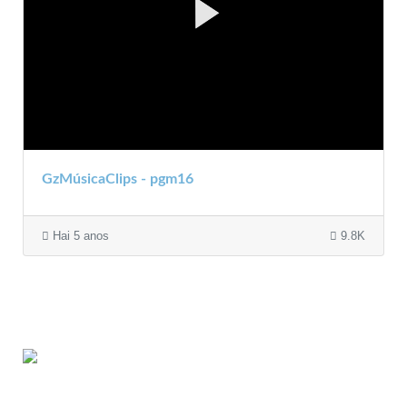
GzMúsicaClips - pgm16
Hai 5 anos
9.8K