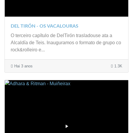
DEL TIRÓN - OS VACALOURAS
O terceiro capítulo de DelTirón trasladouse ata a
Alcaldía de Teis. Inauguramos o formato de grupo co
rock&rolleiro e...
Hai 3 anos
1.3K