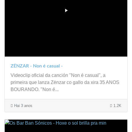
ZËNZAR - Non é casual -
Videoclip oficial da canción "Non é casual", a
primeira que lanza Zënzar co gallo da xira 35 ANOS
BOURANDO. "Non é...
Hai 3 anos
1.2K