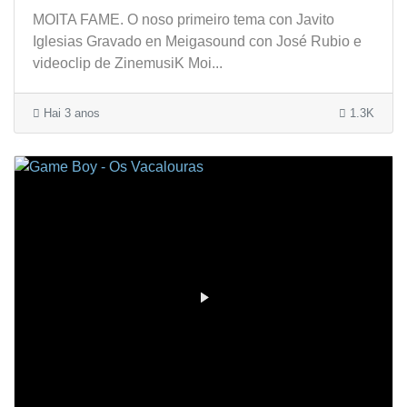
MOITA FAME. O noso primeiro tema con Javito
Iglesias Gravado en Meigasound con José Rubio e
videoclip de ZinemusiK Moi...
Hai 3 anos
1.3K