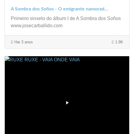
A Sombra dos Soños - O emigrante namorad...
Primeiro sinxelo do álbum I de A Sombra dos Soños
www.josecarballido.com
Hai 3 anos
1.8K