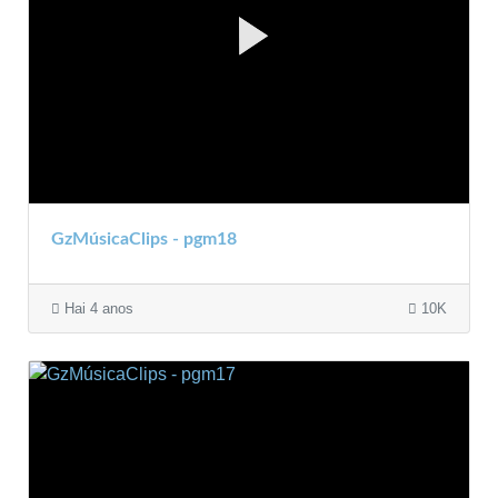
GzMúsicaClips - pgm18
Hai 4 anos
10K