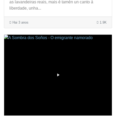
as lavandeiras reais, mais é tamén un canto á
liberdade, unha...
Hai 3 anos
1.9K