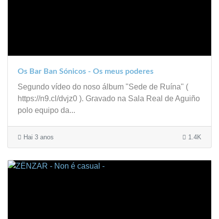
Os Bar Ban Sónicos - Os meus poderes
Segundo vídeo do noso álbum "Sede de Ruína" (
https://n9.cl/dvjz0 ). Gravado na Sala Real de Aguiño
polo equipo da...
Hai 3 anos
1.4K