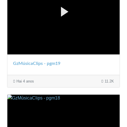
GzMúsicaClips - pgm19
Hai 4 anos
11.2K