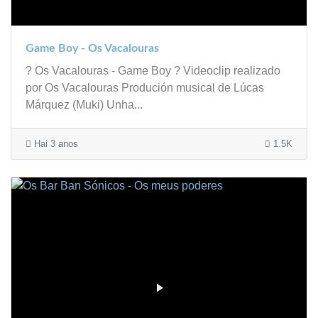
Game Boy - Os Vacalouras
? Os Vacalouras - Game Boy ? Videoclip realizado
por Os Vacalouras Produción musical de Lúcas
Márquez (Muki) Unha...
Hai 3 anos
1.5K