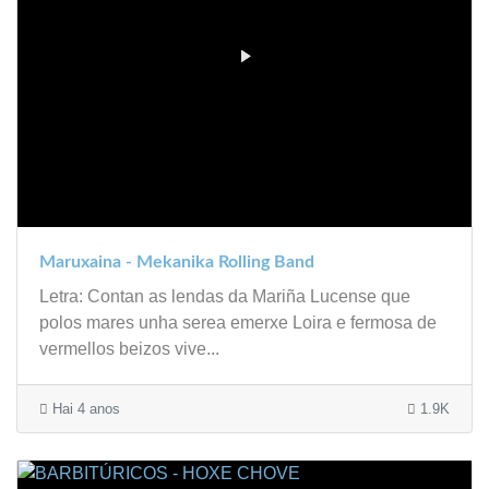
Maruxaina - Mekanika Rolling Band
Letra: Contan as lendas da Mariña Lucense que
polos mares unha serea emerxe Loira e fermosa de
vermellos beizos vive...
Hai 4 anos
1.9K