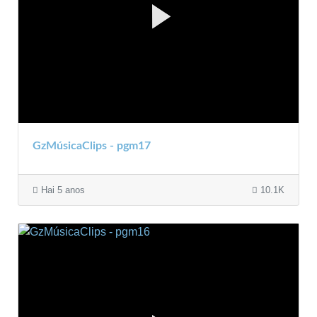
GzMúsicaClips - pgm17
Hai 5 anos
10.1K