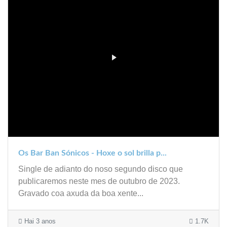
Os Bar Ban Sónicos - Hoxe o sol brilla p...
Single de adianto do noso segundo disco que
publicaremos neste mes de outubro de 2023.
Gravado coa axuda da boa xente...
Hai 3 anos
1.7K