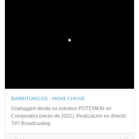
BARBITÚRICOS - HOXE CHOVE
Unplugged dende os estudios POTEMKIN en
Compostela (verán de 2021). Realización en directo:
TiPi Broadcasting