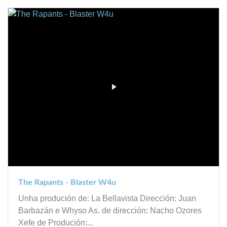
The Rapants - Blaster W4u
Unha produción de: La Bellavista‬ Dirección: Juan
Barbazán e Whyso As. de dirección: Nacho Ozores
Xefe de Produción:...