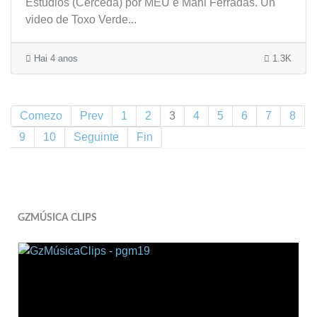
Estudios (Cerceda) por MEU e Mahi Ferradás. Un
video de Toxo Verde...
Hai 4 anos
1.3K
Comezo
Prev
1
2
3
4
5
6
7
8
9
10
Seguinte
Fin
GZMÚSICA CLIPS