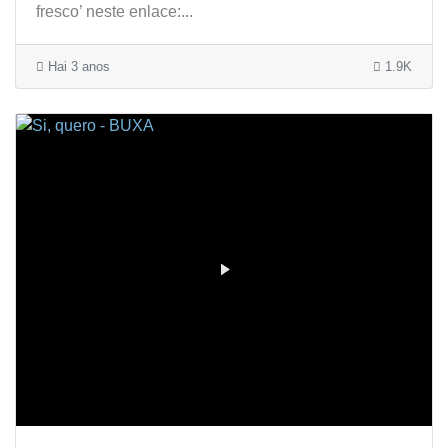
fresco’ neste enlace:...
Hai 3 anos
1.9K