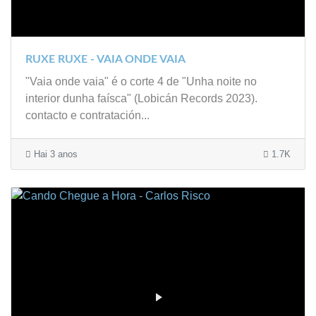
RUXE RUXE - VAIA ONDE VAIA
"Vaia onde vaia" é o corte 4 de "Unha noite no
interior dunha faísca" (Lobicán Records 2023).
contacto e contratación...
Hai 3 anos
1.7K