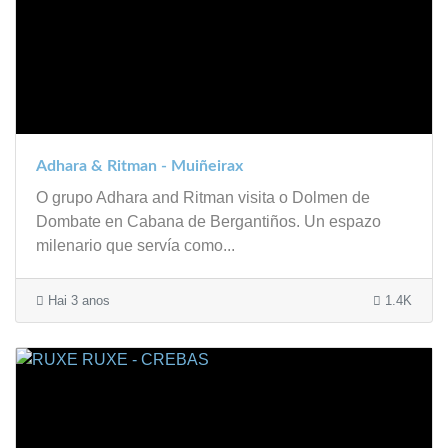
Adhara & Ritman - Muiñeirax
O grupo Adhara and Ritman visita o Dolmen de
Dombate en Cabana de Bergantiños. Un espazo
milenario que servía como...
Hai 3 anos
1.4K