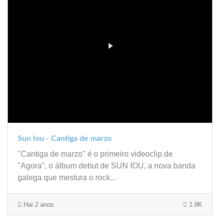
Sun Iou - Cantiga de marzo
"Cantiga de marzo" é o primeiro videoclip de
"Agora", o álbum debut de SUN IOU, a nova banda
galega que mestura o rock...
Hai 2 anos
1.8K