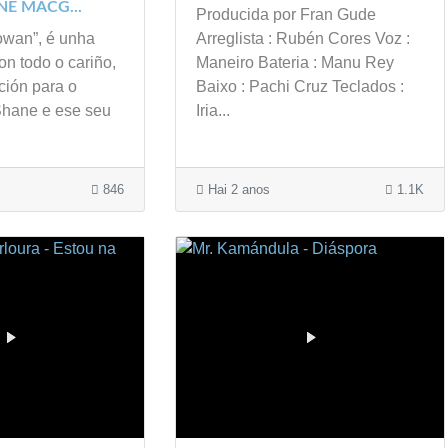
NE MACG...
Producida por Fran Gude
wan”, é unha
Arreglista : Rubén Cores Voz :
on todo o cariño,
Maneiro Bateria : Manu Rey
ción para o
Baixo : Pachi Cruz Teclados :
Shane e ese seu
Iria...
846
Hai 2 anos
1.1K