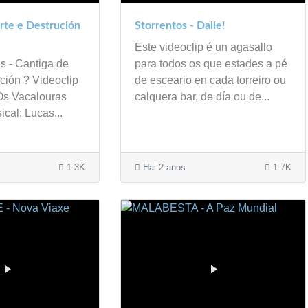
rte e Destrución
Storrentos - Dalle!
Este videoclip é un agasallo
s - Cantiga de
para todos os que estades a pé
ción ? Videoclip
de esceario en cada torreiro ou
 Os Vacalouras
calquera bar, de día ou de...
cal: Lucas...
1.3K
Hai 2 anos
1.7K