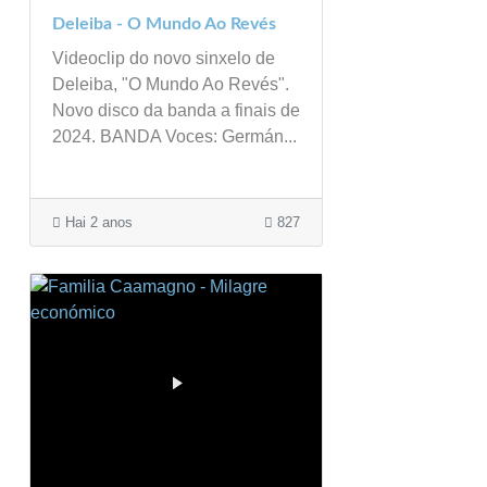
Deleiba - O Mundo Ao Revés
Videoclip do novo sinxelo de
Deleiba, "O Mundo Ao Revés".
Novo disco da banda a finais de
2024. BANDA Voces: Germán...
Hai 2 anos
827