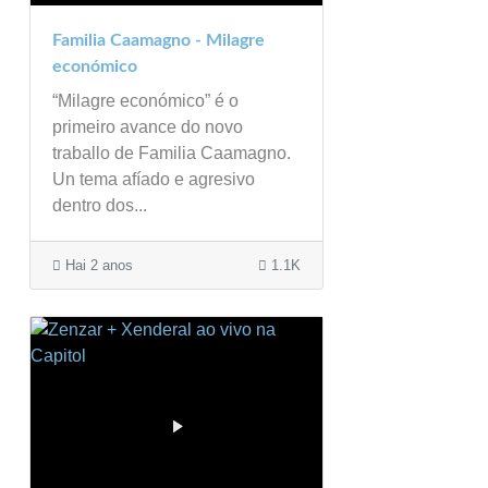
Familia Caamagno - Milagre
económico
“Milagre económico” é o
primeiro avance do novo
traballo de Familia Caamagno.
Un tema afíado e agresivo
dentro dos...
Hai 2 anos
1.1K