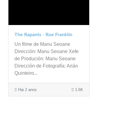
The Rapants - Rue Franklin
Un filme de Manu Seoane
Dirección: Manu Seoane Xefe
de Produción: Manu Seoane
Dirección de Fotografía: Arián
Quinteiro...
Hai 2 anos
1.6K