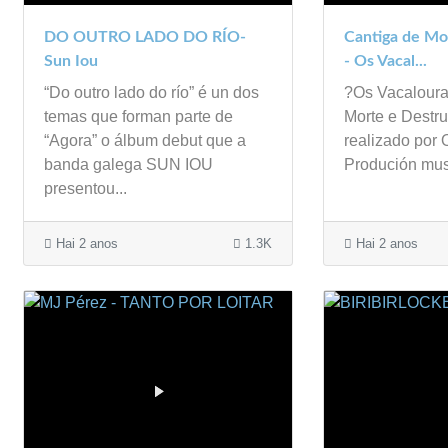
DO OUTRO LADO DO RÍO-
Cantiga de Mo
Sun Iou
- Os Vacal...
“Do outro lado do río” é un dos
?Os Vacaloura
temas que forman parte de
Morte e Destru
“Agora” o álbum debut que a
realizado por
banda galega SUN IOU
Produción musi
presentou...
Hai 2 anos
1.3K
Hai 2 anos