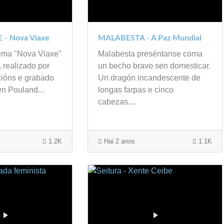
 - Nova Viaxe
MALABESTA - A Paz Mundial
tema "Nova Viaxe"
Malabesta preséntanse coma
, realizado por
un becho bravo sen domesticar.
ións e grabado
Un dragón incandescente de
en Pouland...
longas farpas e cinco
cabezas....
1.2K
Hai 2 anos
1.1K