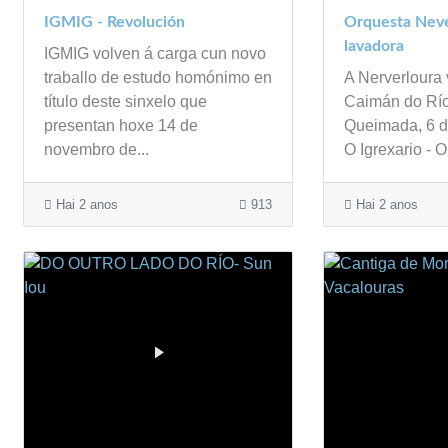
IGMIG - Revolución
Orquesta Neve
lavadora
IGMIG volven á carga cun novo
traballo de estudo homónimo en
A Nerverloura
título deste sinxelo que
Caimán do Río
presentan hoxe 14 de
Queimada, 6 d
novembro de...
O Igrexario - 
Hai 2 anos
913
Hai 2 anos