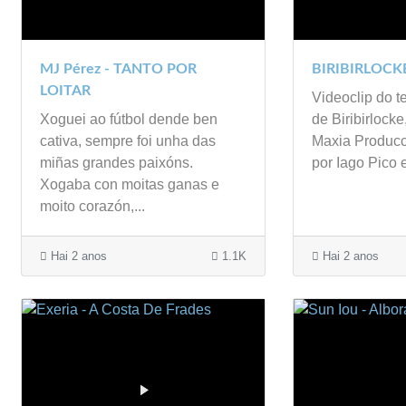
MJ Pérez - TANTO POR
BIRIBIRLOCKE
LOITAR
Videoclip do 
Xoguei ao fútbol dende ben
de Biribirlocke
cativa, sempre foi unha das
Maxia Producc
miñas grandes paixóns.
por Iago Pico 
Xogaba con moitas ganas e
moito corazón,...
Hai 2 anos
1.1K
Hai 2 anos