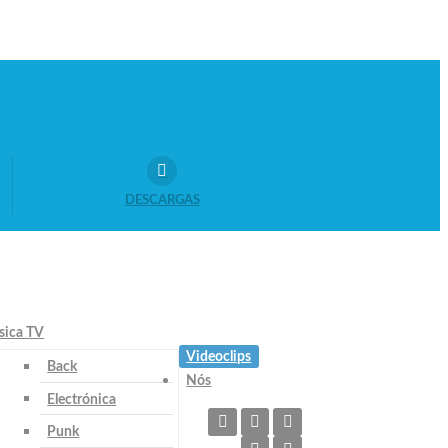
DESCARGAS
ica TV
Videoclips
Back
Nós
Electrónica
Punk