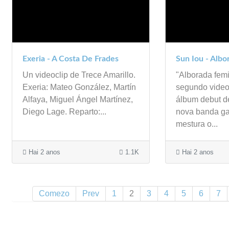
Exeria - A Costa De Frades
Sun Iou - Albo
Un videoclip de Trece Amarillo.
"Alborada femi
Exeria: Mateo González, Martín
segundo videoc
Alfaya, Miguel Ángel Martínez,
álbum debut d
Diego Lage. Reparto:...
nova banda ga
mestura o...
Hai 2 anos
1.1K
Hai 2 anos
Comezo
Prev
1
2
3
4
5
6
7