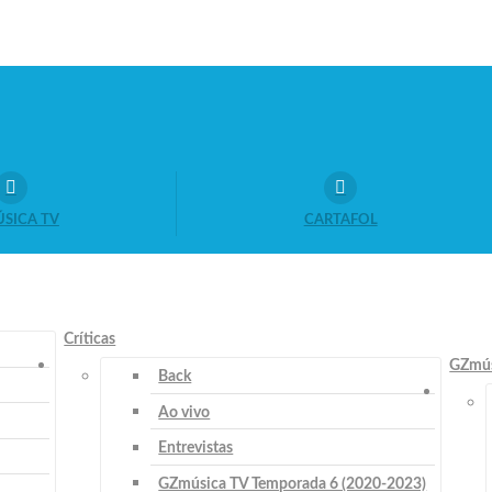
SICA TV
CARTAFOL
Críticas
GZmús
Back
Ao vivo
Entrevistas
GZmúsica TV Temporada 6 (2020-2023)