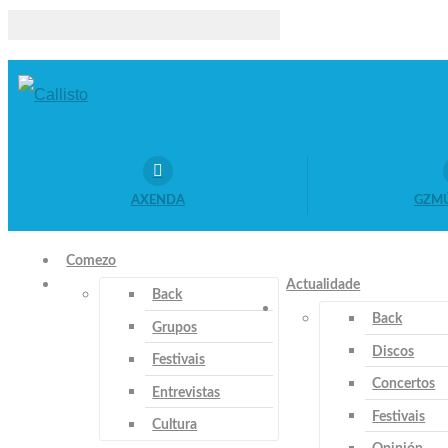
AXENDA
GZMÚ
Comezo
Actualidade
Back
Back
Grupos
Discos
Festivais
Concertos
Entrevistas
Festivais
Cultura