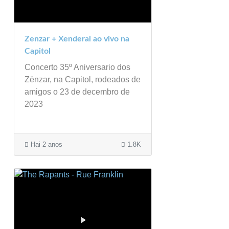
Zenzar + Xenderal ao vivo na
Capitol
Concerto 35º Aniversario dos
Zënzar, na Capitol, rodeados de
amigos o 23 de decembro de
2023
Hai 2 anos
1.8K