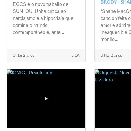
BRODY - SHA
EGOS é o novo traballo de
SUN IOU. Unha crítica ao
“Shane MacGo
narcisismo e á hipocrisía que
canción feita c
domina o mundo
amor e admira
contemporáneo e, ante...
inesquecible 
monllo...
Hai 2 anos
1K
Hai 2 anos