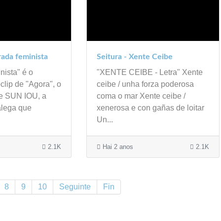
rada feminista
Seitura - Xente Ceibe
nista" é o
"XENTE CEIBE - Letra" Xente
lip de "Agora", o
ceibe / unha forza poderosa
e SUN IOU, a
coma o mar Xente ceibe /
lega que
xenerosa e con gañas de loitar
Un...
2.1K
Hai 2 anos
2.1K
8
9
10
Seguinte
Fin