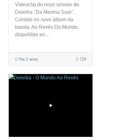
Videoclip do novo sinxelo de
Deleiba "Da Mesma Suor".
Contido no novo álbum da
banda, Ao Revés Do Mundo,
dispoñible en...
Hai 2 anos
724