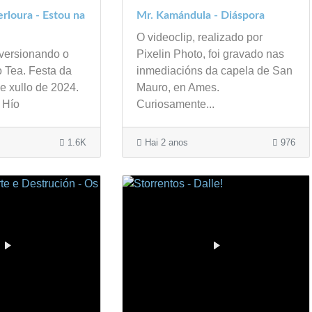
rloura - Estou na
Mr. Kamándula - Diáspora
O videoclip, realizado por
 versionando o
Pixelin Photo, foi gravado nas
 Tea. Festa da
inmediacións da capela de San
e xullo de 2024.
Mauro, en Ames.
O Hío
Curiosamente...
1.6K
Hai 2 anos
976