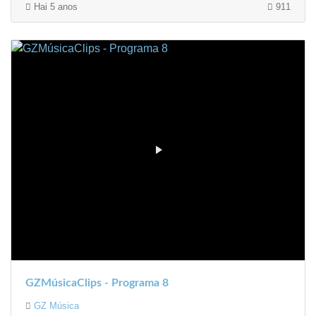
Hai 5 anos
911
GZMúsicaClips - Programa 8
GZ Música