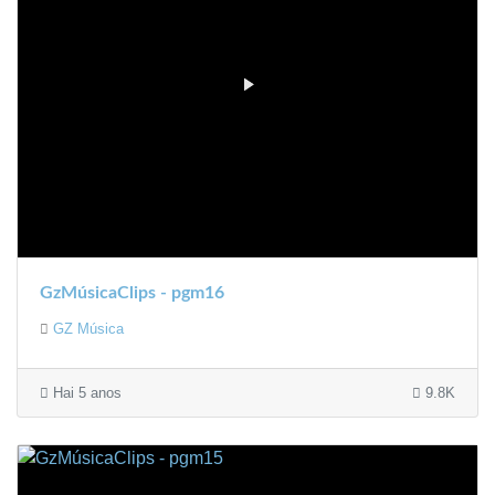
GzMúsicaClips - pgm16
GZ Música
Hai 5 anos
9.8K