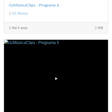
GzMúsicaClips - Programa 6
GZ Música
Hai 5 anos
939