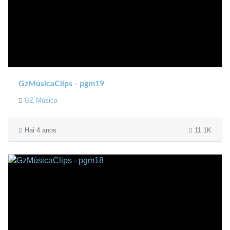
GzMúsicaClips - pgm19
GZ Música
Hai 4 anos
11.1K