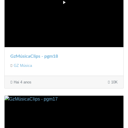
GzMúsicaClips - pgm18
GZ Música
Hai 4 anos
10K