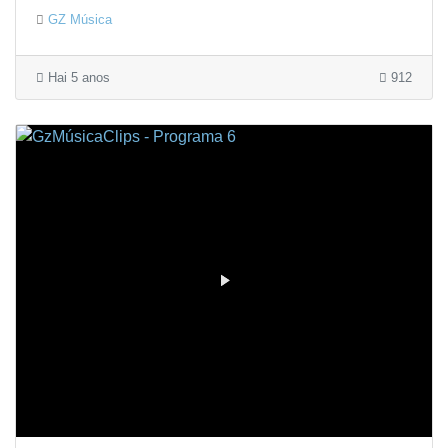
GZ Música
Hai 5 anos
912