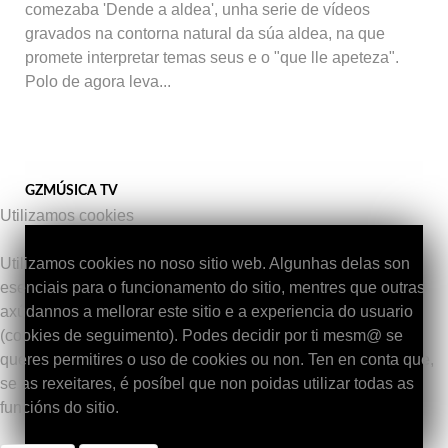
comezaba 'Dende a aldea', unha serie de vídeos
gravados na contorna natural da súa aldea, na que
promete interpretar temas seus e o "que lle apeteza".
Polo de agora leva...
GZMÚSICA TV
Utilizamos cookies
Utilizamos cookies no noso sitio web. Algunhas delas son
esenciais para o funcionamento do sitio, mentres que outras
axúdannos a mellorar este sitio e a experiencia do usuario
(cookies de seguimento). Podes decidir por ti mesm@ se
queres permitires o uso de cookies ou non. Ten en conta que,
se as rexeitares, é posíbel que non poidas utilizar todas as
funcións do sitio.