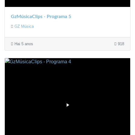
GzMúsicaClips - Programa 5
GZ Música
Hai 5 anos
918