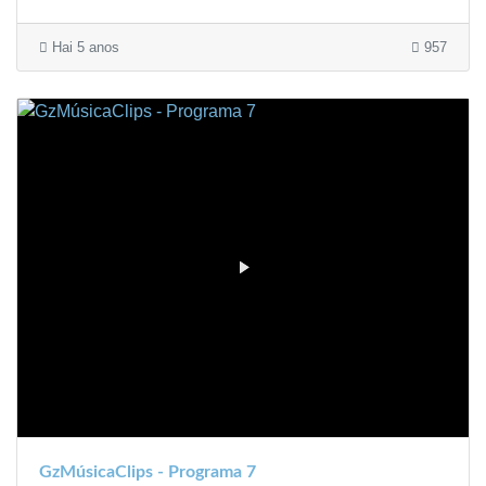
Hai 5 anos
957
GzMúsicaClips - Programa 7