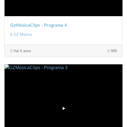
GzMúsicaClips - Programa 4
GZ Música
Hai 6 anos
889