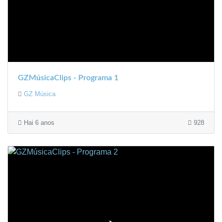
GZMúsicaClips - Programa 1
GZ Música
Hai 6 anos
928