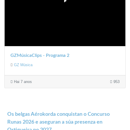
GZMúsicaClips - Programa 2
GZ Música
Hai 7 anos
953
Os belgas Aérokorda conquistan o Concurso
Runas 2026 e aseguran a súa presenza en
Ortigueira no 2027