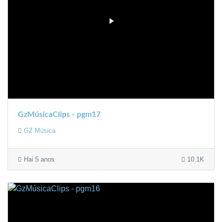
GzMúsicaClips - pgm17
GZ Música
Hai 5 anos
10.1K