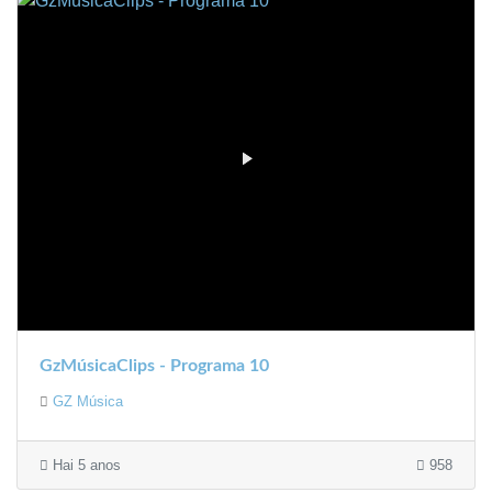
GzMúsicaClips - Programa 10
GZ Música
Hai 5 anos
958