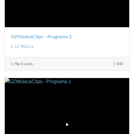
GZMúsicaClips - Programa 3
GZ Música
Hai 6 anos
940