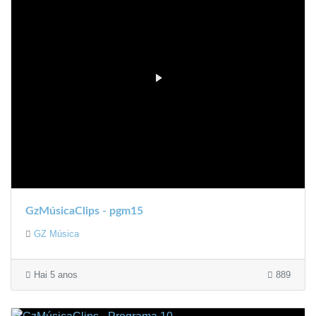
GzMúsicaClips - pgm15
GZ Música
Hai 5 anos
889