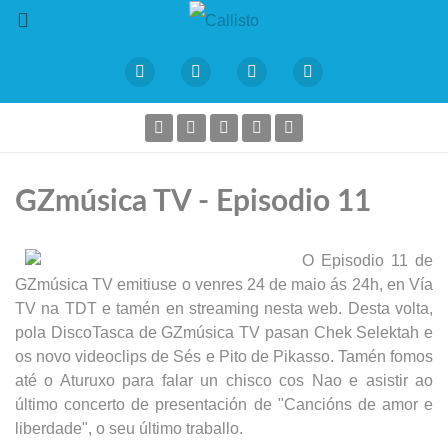
GZmúsica TV - Episodio 11
O Episodio 11 de
GZmúsica TV emitiuse o venres 24 de maio
ás 24h, en Vía
TV na TDT e tamén en streaming nesta web.
Desta volta,
pola DiscoTasca de GZmúsica TV pasan Chek Selektah e
os novo videoclips de Sés e Pito de Pikasso. Tamén fomos
até o Aturuxo para falar un chisco cos Nao e asistir ao
último concerto de presentación de "Cancións de amor e
liberdade", o seu último traballo.