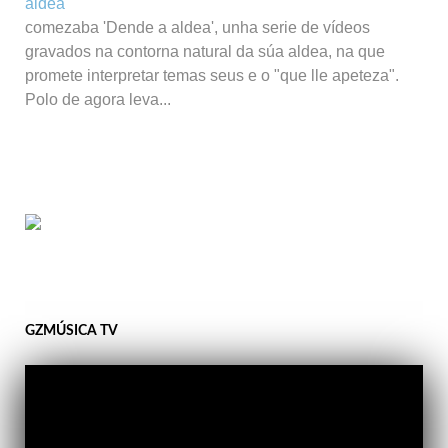
comezaba 'Dende a aldea', unha serie de vídeos
gravados na contorna natural da súa aldea, na que
promete interpretar temas seus e o "que lle apeteza".
Polo de agora leva...
GZMÚSICA TV