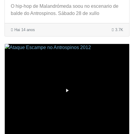
O hip-hop de Malandrómeda soou no escenario de
balde do Antrospinos. Sábado 28 de xullo
Hai 14 anos
3.7K