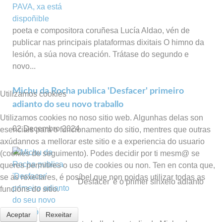
poeta e compositora coruñesa Lucía Aldao, vén de
publicar nas principais plataformas dixitais O himno da
lesión, a súa nova creación. Trátase do segundo e
novo...
Michu da Rocha publica 'Desfacer' primeiro
Utilizamos cookies
adianto do seu novo traballo
Utilizamos cookies no noso sitio web. Algunhas delas son
02 Decembro 2024
esenciais para o funcionamento do sitio, mentres que outras
axúdannos a mellorar este sitio e a experiencia do usuario
(cookies de seguimento). Podes decidir por ti mesm@ se
queres permitires o uso de cookies ou non. Ten en conta que,
se as rexeitares, é posíbel que non poidas utilizar todas as
'Desfacer' é o primer sinxelo adianto
funcións do sitio.
Aceptar
Rexeitar