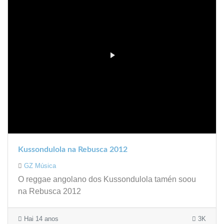
Kussondulola na Rebusca 2012
GZ Música
O reggae angolano dos Kussondulola tamén soou
na Rebusca 2012
Hai 14 anos
3K