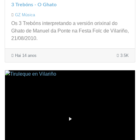
3 Trebóns - O Ghato
GZ Música
Os 3 Trebóns interpretando a versión orixinal do
Ghato de Manuel da Ponte na Festa Folc de Vilariño,
21/08/2010.
Hai 14 anos
3.5K