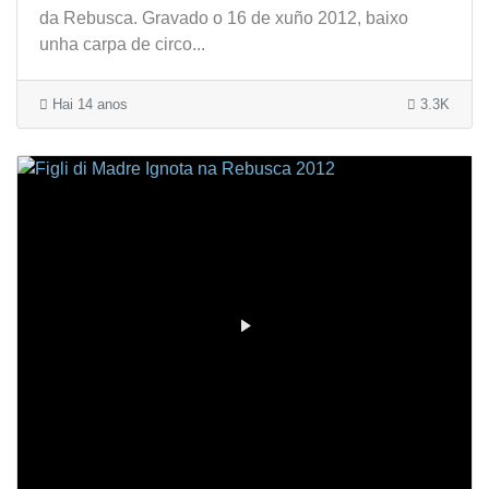
da Rebusca. Gravado o 16 de xuño 2012, baixo
unha carpa de circo...
Hai 14 anos
3.3K