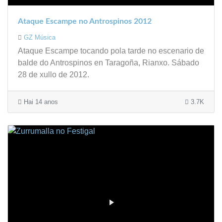
Ataque Escampe no Antrospinos 2012
GZ Música
Ataque Escampe tocando pola tarde no escenario de
balde do Antrospinos en Taragoña, Rianxo. Sábado
28 de xullo de 2012.
Hai 14 anos
3.7K