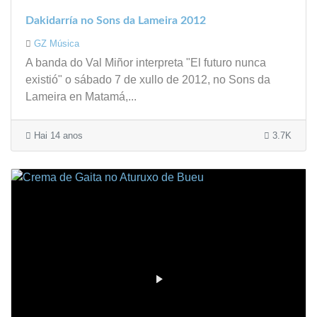
Dakidarría no Sons da Lameira 2012
GZ Música
A banda do Val Miñor interpreta "El futuro nunca
existió" o sábado 7 de xullo de 2012, no Sons da
Lameira en Matamá,...
Hai 14 anos
3.7K