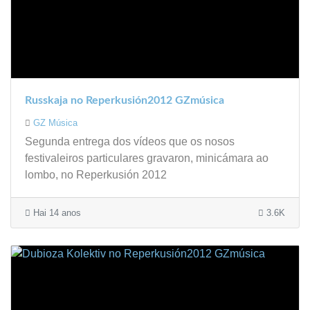
Russkaja no Reperkusión2012 GZmúsica
GZ Música
Segunda entrega dos vídeos que os nosos
festivaleiros particulares gravaron, minicámara ao
lombo, no Reperkusión 2012
Hai 14 anos
3.6K