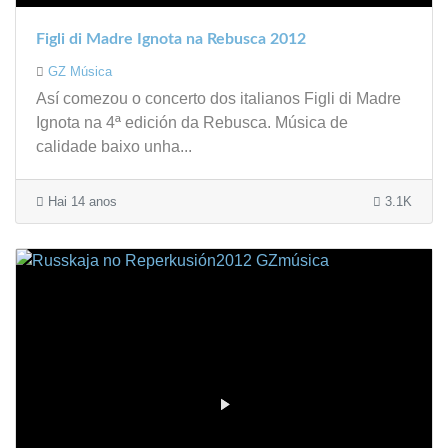
Figli di Madre Ignota na Rebusca 2012
GZ Música
Así comezou o concerto dos italianos Figli di Madre
Ignota na 4ª edición da Rebusca. Música de
calidade baixo unha...
Hai 14 anos
3.1K