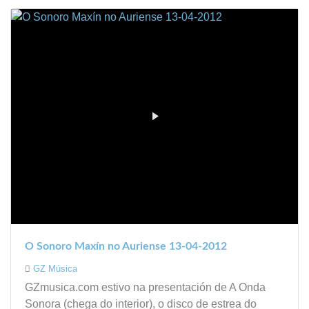
O Sonoro Maxín no Auriense 13-04-2012
GZ Música
GZmusica.com estivo na presentación de A Onda
Sonora (chega do interior), o disco de estrea do