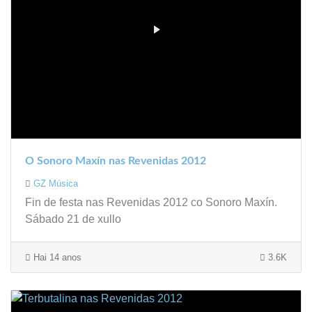
O Sonoro Maxín nas Revenidas 2012
GZ Música
Fin de festa nas Revenidas 2012 co Sonoro Maxín.
Sábado 21 de xullo
Hai 14 anos
3.6K