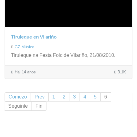
Tiruleque en Vilariño
GZ Música
Tiruleque na Festa Folc de Vilariño, 21/08/2010.
Hai 14 anos
3.1K
Comezo
Prev
1
2
3
4
5
6
Seguinte
Fin