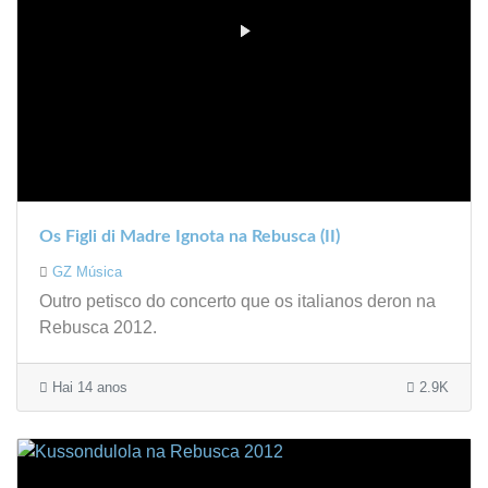
Os Figli di Madre Ignota na Rebusca (II)
GZ Música
Outro petisco do concerto que os italianos deron na
Rebusca 2012.
Hai 14 anos
2.9K