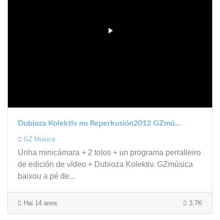
Dubioza Kolektiv no Reperkusión2012 GZmú...
GZ Música
Unha minicámara + 2 tolos + un programa perralleiro
de edición de vídeo + Dubioza Kolektiv. GZmúsica
baixou a pé de...
Hai 14 anos
3.7K