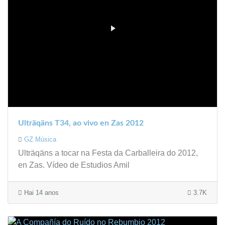
Ulträqäns T34, ao vivo en Zas 2012
GZ Música
Ulträqäns a tocar na Festa da Carballeira do 2012,
en Zas. Vídeo de Estudios Amil
Hai 14 anos
3.7K