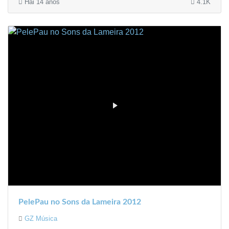
Hai 14 anos
4.1K
PelePau no Sons da Lameira 2012
GZ Música