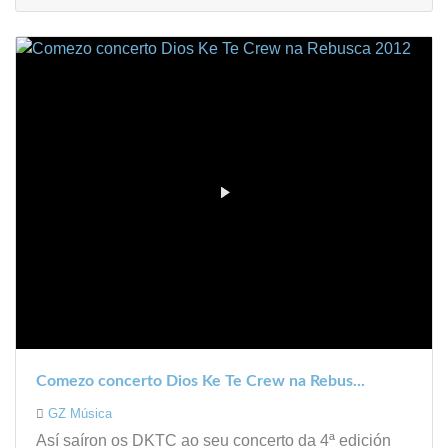
Comezo concerto Dios Ke Te Crew na Rebus...
GZ Música
Así saíron os DKTC ao seu concerto da 4ª edición