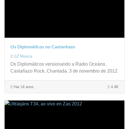
Os Diplomáticos no Castanhazo
GZ Música
Os Diplomáticos versionando a Radio Oceáno.
Castañazo Rock, Chantada. 3 de novembro de 2012
Hai 14 anos
4.4K