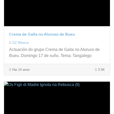
Crema de Gaita no Aturuxo de Bueu
GZ Música
Actuación do grupo Crema de Gaita no Aturuxo de
Bueu. Domingo 17 de xuño. Tema: Tangalego
Hai 14 anos
3.5K