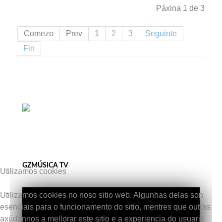
Páxina 1 de 3
Comezo
Prev
1
2
3
Seguinte
Fin
GZMÚSICA TV
Utilizamos cookies
Utilizamos cookies no noso sitio web. Algunhas delas son
esenciais para o funcionamento do sitio, mentres que outras
axúdannos a mellorar este sitio e a experiencia do usuario