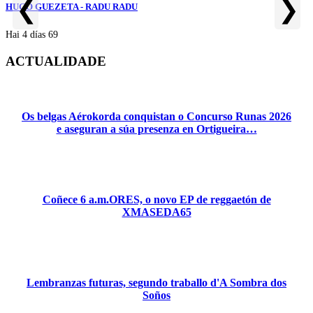
❮
❯
HUGO GUEZETA - RADU RADU
Hai 4 días
69
H
ACTUALIDADE
Os belgas Aérokorda conquistan o Concurso Runas 2026
e aseguran a súa presenza en Ortigueira…
Coñece 6 a.m.ORES, o novo EP de reggaetón de
XMASEDA65
Lembranzas futuras, segundo traballo d'A Sombra dos
Soños