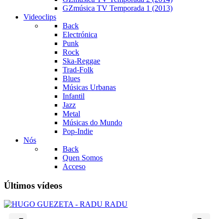
GZmúsica TV Temporada 1 (2013)
Videoclips
Back
Electrónica
Punk
Rock
Ska-Reggae
Trad-Folk
Blues
Músicas Urbanas
Infantil
Jazz
Metal
Músicas do Mundo
Pop-Indie
Nós
Back
Quen Somos
Acceso
Últimos vídeos