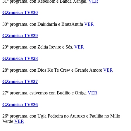
31º programa, con Rebeliom e Banda Xangai.
VER
GZmúsica TV#30
30º programa, con Dakidarría e BratzAntifa
VER
GZmúsica TV#29
29º programa, con Zeltia Irevire e Sés.
VER
GZmúsica TV#28
28º programa, con Dios Ke Te Crew e Grande Amore
VER
GZmúsica TV#27
27º programa, estivemos con Budiño e Ortiga
VER
GZmúsica TV#26
26º programa, con Ugía Pedreira no Aturuxo e Pauliña no Millo
Verde
VER