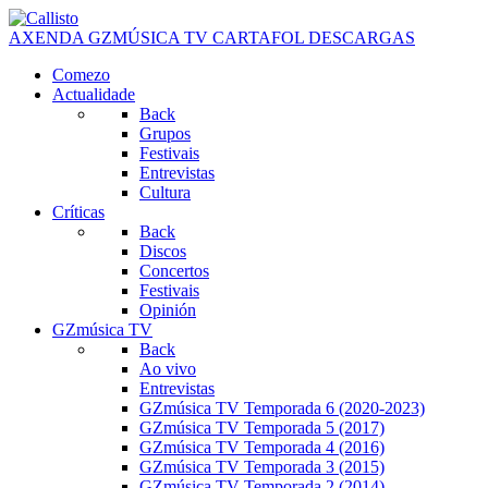
AXENDA
GZMÚSICA TV
CARTAFOL
DESCARGAS
Comezo
Actualidade
Back
Grupos
Festivais
Entrevistas
Cultura
Críticas
Back
Discos
Concertos
Festivais
Opinión
GZmúsica TV
Back
Ao vivo
Entrevistas
GZmúsica TV Temporada 6 (2020-2023)
GZmúsica TV Temporada 5 (2017)
GZmúsica TV Temporada 4 (2016)
GZmúsica TV Temporada 3 (2015)
GZmúsica TV Temporada 2 (2014)