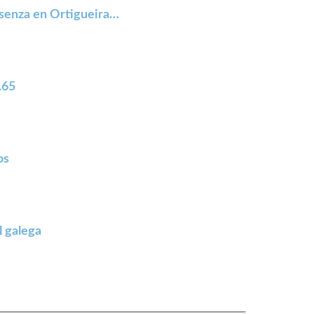
esenza en Ortigueira…
A65
os
l galega